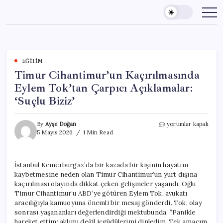
Skip
to
content
EĞITIM
Timur Cihantimur’un Kaçırılmasında
Eylem Tok’tan Çarpıcı Açıklamalar:
‘Suçlu Biziz’
Timur
By
Ayşe Doğan
yorumlar kapalı
Cihantimur’un
5 Mayıs 2026
1 Min Read
Kaçırılmasında
Eylem
Tok’tan
İstanbul Kemerburgaz’da bir kazada bir kişinin hayatını
Çarpıcı
kaybetmesine neden olan Timur Cihantimur’un yurt dışına
Açıklamalar:
‘Suçlu
kaçırılması olayında dikkat çeken gelişmeler yaşandı. Oğlu
Biziz’
Timur Cihantimur’u ABD’ye götüren Eylem Tok, avukatı
için
aracılığıyla kamuoyuna önemli bir mesaj gönderdi. Tok, olay
sonrası yaşananları değerlendirdiği mektubunda, “Panikle
hareket ettim; aklımı değil içgüdülerimi dinledim. Tek amacım