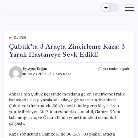
Skip
to
content
EĞITIM
Çubuk’ta 3 Araçta Zincirleme Kaza: 3
Yaralı Hastaneye Sevk Edildi
Çubuk’ta
By
Ayşe Doğan
yorumlar kapalı
3
16 Mayıs 2026
1 Min Read
Araçta
Zincirleme
Kaza:
Ankara’nın Çubuk ilçesinde meydana gelen zincirleme trafik
3
kazasında 3 kişi yaralandı. Olay, öğle saatlerinde Ankara-
Yaralı
Hastaneye
Çubuk yolu üzerindeki Sünlü mevkisinde gerçekleşti. Aynı
Sevk
yönde ilerleyen Ali P. idaresindeki otomobil, Gamze K.’nın
Edildi
kullandığı araç ve Özkan D.’nin yönetimindeki otomobil
için
çarpıştı.
Kaza sonucunda Gamze K. ile 06 EKV 733 plakalı araçta