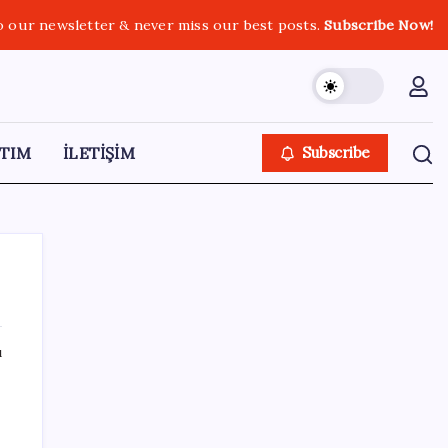
o our newsletter & never miss our best posts.
Subscribe Now!
TIM
İLETİŞİM
Subscribe
ı
SON YAZILAR
Küresel gıda fiyatlarında alarm: 3,5 yılın
zirvesi görüldü