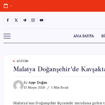
Skip
-
to
content
https://www.facebook.com/
https://twitter.com/
https://t.me/
https://www.instagram.com/
https://youtube.com/
ANA SAYFA
E
EĞITIM
Malatya Doğanşehir’de Kavşakta
By
Ayşe Doğan
13 Mayıs 2026
1 Min Read
Malatya’nın Doğanşehir ilçesinde meydana gelen tr