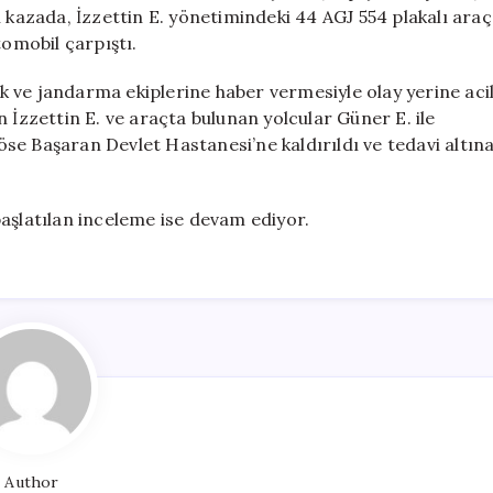
3
n kazada, İzzettin E. yönetimindeki 44 AGJ 554 plakalı araç
Kişi
tomobil çarpıştı.
Yaralandı
için
 ve jandarma ekiplerine haber vermesiyle olay yerine aci
 İzzettin E. ve araçta bulunan yolcular Güner E. ile
se Başaran Devlet Hastanesi’ne kaldırıldı ve tedavi altın
aşlatılan inceleme ise devam ediyor.
Author