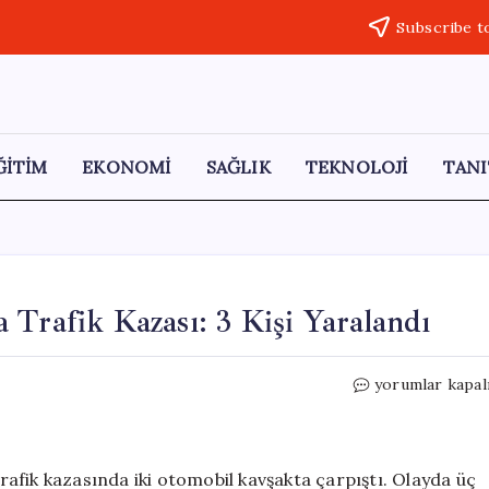
Subscribe t
ĞİTİM
EKONOMİ
SAĞLIK
TEKNOLOJİ
TANI
 Trafik Kazası: 3 Kişi Yaralandı
Malatya
yorumlar kapal
Doğanşehir’de
Kavşakta
Trafik
Kazası:
afik kazasında iki otomobil kavşakta çarpıştı. Olayda üç