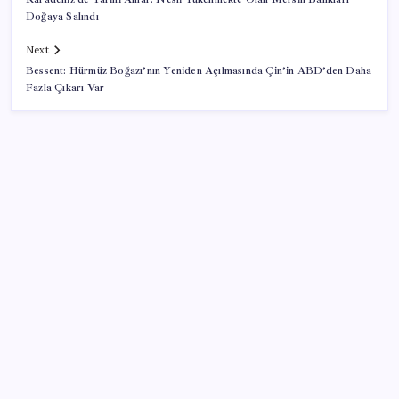
Doğaya Salındı
Next
Bessent: Hürmüz Boğazı’nın Yeniden Açılmasında Çin’in ABD’den Daha
Fazla Çıkarı Var
SON YAZILAR
Özel Yetenek Sınavı (ÖZYES) sınavı ne zaman? 2026
ÖZYES tercihleri ne zaman?
Ruh sağlığında küresel alarm: Vaka sayısı 30 yılda
ikiye katlandı