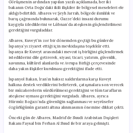
Görüşmenin ardından yapılan yazılı açıklamada, her iki
bakanın Orta Doğu’daki ikili ilişkiler ile bölgesel meseleleri ele
aldığı belirtildi. Albares ve Şeyh Jarrah, bölgede ılımlılık ve
barış çağrısında bulunarak, Gazze’deki insani durumu
kaygıyla izlediklerini ve Lübnan’da ateşkesin güçlendirilmesi
gerektiğini vurguladılar.
Albares, Kuveyt’in zor bir dönemden geçtiği bu günlerde
İspanya’yı ziyaret ettiği için mevkidaşına teşekkür etti.
İspanya ile Kuveyt arasındaki mevcut iş birliğini güçlendirmek
istediklerini dile getirerek, siyasi, ticari, yatırım, güvenlik,
savunma, kültürel alanlarda ve Avrupa Birliği çerçevesinde
daha yakın ilişkiler kurulması gerektiğini ifade etti.
İspanyol Bakan, İran’ın haksız saldırılarına karşı Kuveyt
halkına destek verdiklerini belirterek, çatışmalara son verecek
bir müzakerelerin sürdürülmesi gerektiğini ve tüm tarafların
ateşkese uyması gerektiğini vurguladı. Albares, ayrıca
Hürmüz Boğazı’nda güvenliğin sağlanması ve seyrüsefer
özgürlüğünün garanti altına alınmasının önemine dikkat çekti.
Önceki gün de Albares, Madrid’de Suudi Arabistan Dışişleri
Bakanı Faysal bin Ferhan Al Suud ile bir araya gelmişti.