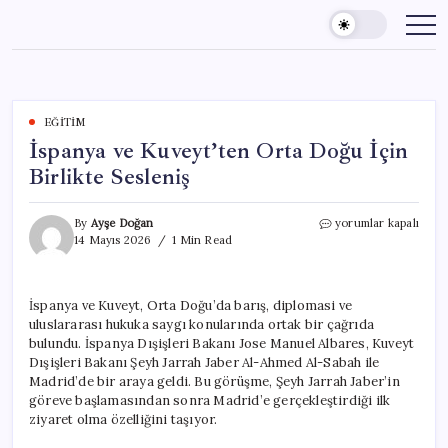
Skip
to
content
EĞITIM
İspanya ve Kuveyt’ten Orta Doğu İçin
Birlikte Sesleniş
İspanya
By
Ayşe Doğan
yorumlar kapalı
ve
14 Mayıs 2026
1 Min Read
Kuveyt’ten
Orta
Doğu
İspanya ve Kuveyt, Orta Doğu’da barış, diplomasi ve
İçin
uluslararası hukuka saygı konularında ortak bir çağrıda
Birlikte
Sesleniş
bulundu. İspanya Dışişleri Bakanı Jose Manuel Albares, Kuveyt
için
Dışişleri Bakanı Şeyh Jarrah Jaber Al-Ahmed Al-Sabah ile
Madrid’de bir araya geldi. Bu görüşme, Şeyh Jarrah Jaber’in
göreve başlamasından sonra Madrid’e gerçekleştirdiği ilk
ziyaret olma özelliğini taşıyor.