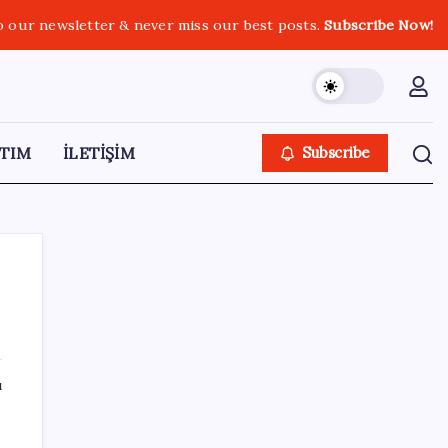
o our newsletter & never miss our best posts.
Subscribe Now!
TIM
İLETİŞİM
Subscribe
SON YAZILAR
ı
Bir sigara grubuna daha zam geldi: En
yüksek fiyat 130 TL oldu