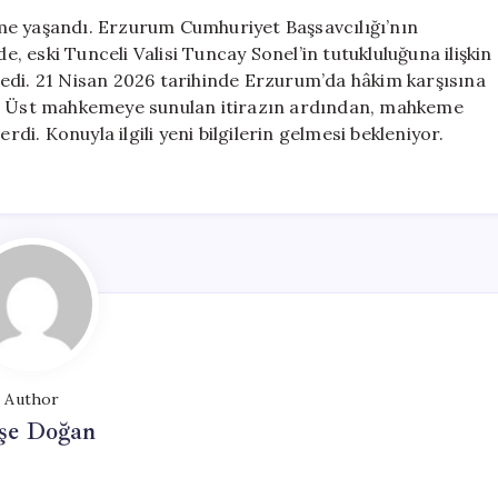
Üst
me yaşandı. Erzurum Cumhuriyet Başsavcılığı’nın
Mahkeme
 eski Tunceli Valisi Tuncay Sonel’in tutukluluğuna ilişkin
Tarafından
edi. 21 Nisan 2026 tarihinde Erzurum’da hâkim karşısına
Reddedildi
ti. Üst mahkemeye sunulan itirazın ardından, mahkeme
için
rdi. Konuyla ilgili yeni bilgilerin gelmesi bekleniyor.
Author
şe Doğan