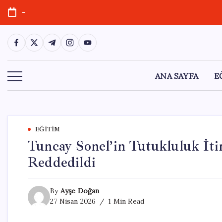
Skip
-
to
content
https://www.facebook.com/
https://twitter.com/
https://t.me/
https://www.instagram.com/
https://youtube.com/
ANA SAYFA
E
EĞITIM
Tuncay Sonel’in Tutukluluk İt
Reddedildi
By
Ayşe Doğan
27 Nisan 2026
1 Min Read