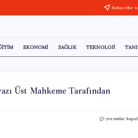
Subscribe t
ĞİTİM
EKONOMİ
SAĞLIK
TEKNOLOJİ
TANI
irazı Üst Mahkeme Tarafından
Tuncay
yorumlar kapal
Sonel’in
Tutukluluk
İtirazı