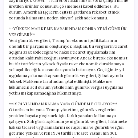
zayıflatıyor. Greer, “Ticaret ortaklarımızın zorla çalıştırma ile
üretilen ürünler konusunu çözmemesi kabul edilemez. Bu
durum, Amerikalı işçilerin eşitsiz şartlarda rekabet etmek
zorunda kalmasına neden oluyor,” şeklinde konuştu.
**YÜKSEK MAHKEME KARARINDAN SONRA YENİ GÜMRÜK
VERGİLERİ**
Yeni gümrük vergileri, Trump’ın ekonomi politikalarının
önemli bir parçasını oluşturuyor. Başkan, bu vergilerin ticaret
açığını azaltabileceğini ve haksız ticaret uygulamalarını
ortadan kaldırabileceğini savunuyor. Ancak birçok ekonomist,
bu tür tarifelerin yüksek fiyatlara ve ekonomik duraklamaya
yol açabileceği konusunda uyarıda bulunuyor. Geçtiğimiz yıl
uygulamaya konan kapsamlı gümrük vergileri, Şubat ayında
Yüksek Mahkeme tarafından iptal edilmişti. Mahkeme,
hükümetin acil durum yetkilerinin gümrük vergisi uygulama
yetkisini kapsamadığına hükmetmişti.
**1974 YILINDAN KALMA YASA GÜNDEME GELİYOR**
O tarihten bu yana Trump yönetimi, gümrük vergilerini
yeniden hayata geçirmek için farklı yasaları kullanmaya
çalışıyor. Salı günü açıklanan yeni gümrük vergileri, hükümete
haksız ticaret uygulamalarını soruşturma ve gümrük vergisi
getirme yetkisi veren 1974 tarihli Ticaret Yasası’nın 301.