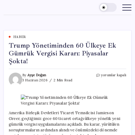
Skip
to
content
HABER
Trump Yönetiminden 60 Ülkeye Ek
Gümrük Vergisi Kararı: Piyasalar
Şokta!
Trump
By
Ayşe Doğan
yorumlar kapalı
Yönetiminden
3 Haziran 2026
2 Min Read
60
Ülkeye
Ek
Gümrük
Vergisi
Kararı:
Amerika Birleşik Devletleri Ticaret Temsilcisi Jamieson
Piyasalar
Greer, geçtiğimiz gece 60 ticaret ortağı ülkeye yönelik yeni
Şokta!
gümrük vergisi uygulamalarını açıkladı. Bu karar, yürütülen
için
soruşturmaların ardından alındı ve önümüzdeki dönemde