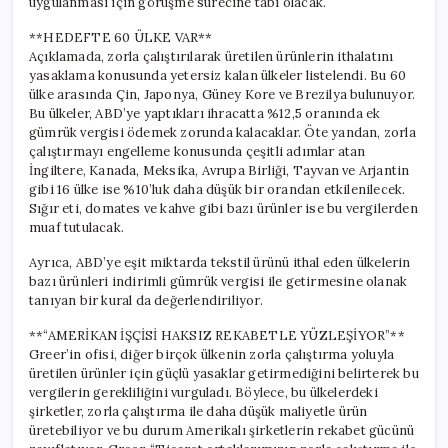
uygulanması için görüşme sürecine tabi olacak.
**HEDEFTE 60 ÜLKE VAR**
Açıklamada, zorla çalıştırılarak üretilen ürünlerin ithalatını
yasaklama konusunda yetersiz kalan ülkeler listelendi. Bu 60
ülke arasında Çin, Japonya, Güney Kore ve Brezilya bulunuyor.
Bu ülkeler, ABD’ye yaptıkları ihracatta %12,5 oranında ek
gümrük vergisi ödemek zorunda kalacaklar. Öte yandan, zorla
çalıştırmayı engelleme konusunda çeşitli adımlar atan
İngiltere, Kanada, Meksika, Avrupa Birliği, Tayvan ve Arjantin
gibi 16 ülke ise %10’luk daha düşük bir orandan etkilenilecek.
Sığır eti, domates ve kahve gibi bazı ürünler ise bu vergilerden
muaf tutulacak.
Ayrıca, ABD’ye eşit miktarda tekstil ürünü ithal eden ülkelerin
bazı ürünleri indirimli gümrük vergisi ile getirmesine olanak
tanıyan bir kural da değerlendiriliyor.
**“AMERİKAN İŞÇİSİ HAKSIZ REKABETLE YÜZLEŞİYOR”**
Greer’in ofisi, diğer birçok ülkenin zorla çalıştırma yoluyla
üretilen ürünler için güçlü yasaklar getirmediğini belirterek bu
vergilerin gerekliliğini vurguladı. Böylece, bu ülkelerdeki
şirketler, zorla çalıştırma ile daha düşük maliyetle ürün
üretebiliyor ve bu durum Amerikalı şirketlerin rekabet gücünü