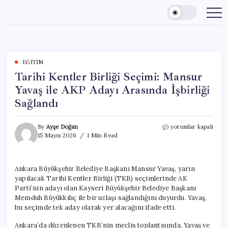
Skip
to
content
EĞITIM
Tarihi Kentler Birliği Seçimi: Mansur
Yavaş ile AKP Adayı Arasında İşbirliği
Sağlandı
Tarihi
By
Ayşe Doğan
yorumlar kapalı
Kentler
15 Mayıs 2026
1 Min Read
Birliği
Seçimi:
Mansur
Ankara Büyükşehir Belediye Başkanı Mansur Yavaş, yarın
Yavaş
yapılacak Tarihi Kentler Birliği (TKB) seçimlerinde AK
ile
AKP
Parti’nin adayı olan Kayseri Büyükşehir Belediye Başkanı
Adayı
Memduh Büyükkılıç ile bir uzlaşı sağlandığını duyurdu. Yavaş,
Arasında
bu seçimde tek aday olarak yer alacağını ifade etti.
İşbirliği
Sağlandı
Ankara’da düzenlenen TKB’nin meclis toplantısında, Yavaş ve