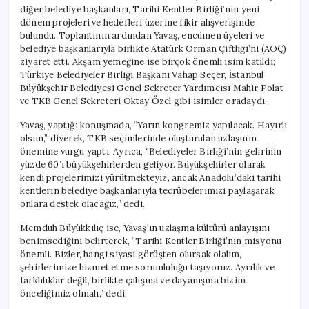
için
diğer belediye başkanları, Tarihi Kentler Birliği’nin yeni
dönem projeleri ve hedefleri üzerine fikir alışverişinde
bulundu. Toplantının ardından Yavaş, encümen üyeleri ve
belediye başkanlarıyla birlikte Atatürk Orman Çiftliği’ni (AOÇ)
ziyaret etti. Akşam yemeğine ise birçok önemli isim katıldı;
Türkiye Belediyeler Birliği Başkanı Vahap Seçer, İstanbul
Büyükşehir Belediyesi Genel Sekreter Yardımcısı Mahir Polat
ve TKB Genel Sekreteri Oktay Özel gibi isimler oradaydı.
Yavaş, yaptığı konuşmada, “Yarın kongremiz yapılacak. Hayırlı
olsun,” diyerek, TKB seçimlerinde oluşturulan uzlaşının
önemine vurgu yaptı. Ayrıca, “Belediyeler Birliği’nin gelirinin
yüzde 60’ı büyükşehirlerden geliyor. Büyükşehirler olarak
kendi projelerimizi yürütmekteyiz, ancak Anadolu’daki tarihi
kentlerin belediye başkanlarıyla tecrübelerimizi paylaşarak
onlara destek olacağız,” dedi.
Memduh Büyükkılıç ise, Yavaş’ın uzlaşma kültürü anlayışını
benimsediğini belirterek, “Tarihi Kentler Birliği’nin misyonu
önemli. Bizler, hangi siyasi görüşten olursak olalım,
şehirlerimize hizmet etme sorumluluğu taşıyoruz. Ayrılık ve
farklılıklar değil, birlikte çalışma ve dayanışma bizim
önceliğimiz olmalı,” dedi.