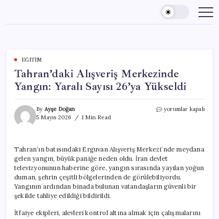
Skip
to
content
EĞITIM
Tahran’daki Alışveriş Merkezinde
Yangın: Yaralı Sayısı 26’ya Yükseldi
Tahran’daki
By
Ayşe Doğan
yorumlar kapalı
Alışveriş
5 Mayıs 2026
1 Min Read
Merkezinde
Yangın:
Yaralı
Tahran’ın batısındaki Erguvan Alışveriş Merkezi’nde meydana
Sayısı
gelen yangın, büyük paniğe neden oldu. İran devlet
26’ya
Yükseldi
televizyonunun haberine göre, yangın sırasında yayılan yoğun
için
duman, şehrin çeşitli bölgelerinden de görülebiliyordu.
Yangının ardından binada bulunan vatandaşların güvenli bir
şekilde tahliye edildiği bildirildi.
İtfaiye ekipleri, alevleri kontrol altına almak için çalışmalarını