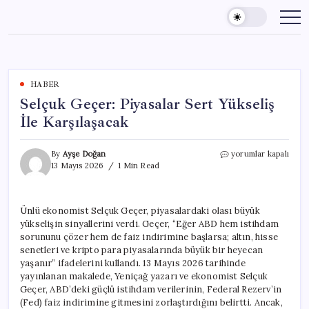
Skip
to
content
HABER
Selçuk Geçer: Piyasalar Sert Yükseliş
İle Karşılaşacak
Selçuk
By
Ayşe Doğan
yorumlar kapalı
Geçer:
13 Mayıs 2026
1 Min Read
Piyasalar
Sert
Yükseliş
Ünlü ekonomist Selçuk Geçer, piyasalardaki olası büyük
İle
yükselişin sinyallerini verdi. Geçer, “Eğer ABD hem istihdam
Karşılaşacak
için
sorununu çözer hem de faiz indirimine başlarsa; altın, hisse
senetleri ve kripto para piyasalarında büyük bir heyecan
yaşanır” ifadelerini kullandı. 13 Mayıs 2026 tarihinde
yayınlanan makalede, Yeniçağ yazarı ve ekonomist Selçuk
Geçer, ABD’deki güçlü istihdam verilerinin, Federal Rezerv’in
(Fed) faiz indirimine gitmesini zorlaştırdığını belirtti. Ancak,