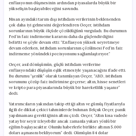
enflasyonun düşmesinin ardından piyasalarda büyük bir
yükselişin başlayabileceğini savundu.
Nisan ayındaki tarım dışı istihdam verilerinin beklenenden
çok daha iyi gelmesini değerlendiren Geçer, istihdam
sorunlarının büyük ölçüde çözüldüğünü vurguladı. Bu durumun
Fed’in faiz indirmeme kararını daha da güçlendirdiğini
belirtti ve şöyle devam etti: “Enflasyon yüksek seyretmeye
devam ederken, istihdam sorunlarının çözülmesi Fed’in faiz
indirmeme yönündeki pozisyonunu sağlamlaştırıyor.”
Geçer, asıl dönüşümün, güçlü istihdam verilerine
enflasyondaki düşüşün eşlik etmesiyle yaşanacağını ifade etti.
Bu durumu “şenlik” olarak tanımlayan Geçer, “ABD, istihdam
sorununu çözüp faiz indirimine geçerse; altın, hisse senetleri
ve kripto para piyasalarında büyük bir hareketlilik yaşanır”
dedi.
Yatırımcıların yakından takip ettiği altın ve gümüş fiyatlarıyla
ilgili de dikkat çekici tahminlerde bulunan Selçuk Geçer, panik
yapılmaması gerektiğinin altını çizdi. Geçer, “Altın kısa vadede
yatay bir seyir izleyebilir ancak zamanla yukarı yönlü bir
eğilim başlayacaktır. Olumlu haberlerle birlikte altının 5.000
doları aşmasını bekliyorum” dedi. Gümüşün 84 dolar