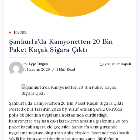
HABER
Şanlıurfa’da Kamyonetten 20 Bin
Paket Kaçak Sigara Çıktı
Şanlıurfa’da
By
Ayşe Doğan
yorumlar kapalı
Kamyonetten
11 Haziran 2026
1 Min Read
20
Bin
Paket
Kaçak
Sigara
Çıktı
Şanlıurfa’da Kamyonetten 20 Bin Paket Kaçak Sigara Çıktı
için
Posted on 11 Haziran 2026 by Yusuf Arslan ŞANLIURFA’da
polis ekiplerinin uygulama noktasında durdurduğu
kamyonette, taşınan eski lastiklerin arasına gizlenmiş 20 bin
paket kaçak sigara ele geçirildi. Şanlıurfa kent girişinde
uygulama noktası oluşturan polis ekipleri, üzerinde eski lastik
yüklü bir kamyoneti durdurarak arama yaptı. Sürücünün