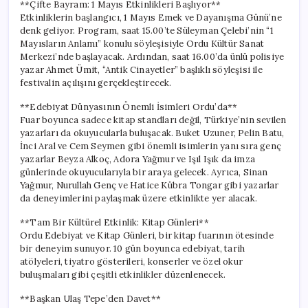
**Çifte Bayram: 1 Mayıs Etkinlikleri Başlıyor**
Etkinliklerin başlangıcı, 1 Mayıs Emek ve Dayanışma Günü’ne
denk geliyor. Program, saat 15.00’te Süleyman Çelebi’nin “1
Mayısların Anlamı” konulu söyleşisiyle Ordu Kültür Sanat
Merkezi’nde başlayacak. Ardından, saat 16.00’da ünlü polisiye
yazar Ahmet Ümit, “Antik Cinayetler” başlıklı söyleşisi ile
festivalin açılışını gerçekleştirecek.
**Edebiyat Dünyasının Önemli İsimleri Ordu’da**
Fuar boyunca sadece kitap standları değil, Türkiye’nin sevilen
yazarları da okuyucularla buluşacak. Buket Uzuner, Pelin Batu,
İnci Aral ve Cem Seymen gibi önemli isimlerin yanı sıra genç
yazarlar Beyza Alkoç, Adora Yağmur ve Işıl Işık da imza
günlerinde okuyucularıyla bir araya gelecek. Ayrıca, Sinan
Yağmur, Nurullah Genç ve Hatice Kübra Tongar gibi yazarlar
da deneyimlerini paylaşmak üzere etkinlikte yer alacak.
**Tam Bir Kültürel Etkinlik: Kitap Günleri**
Ordu Edebiyat ve Kitap Günleri, bir kitap fuarının ötesinde
bir deneyim sunuyor. 10 gün boyunca edebiyat, tarih
atölyeleri, tiyatro gösterileri, konserler ve özel okur
buluşmaları gibi çeşitli etkinlikler düzenlenecek.
**Başkan Ulaş Tepe’den Davet**