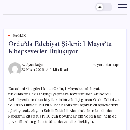
Skip
to
content
SAĞLIK
Ordu’da Edebiyat Şöleni: 1 Mayıs’ta
Kitapseverler Buluşuyor
Ordu’da
By
Ayşe Doğan
yorumlar kapalı
Edebiyat
23 Nisan 2026
2 Min Read
Şöleni:
1
Mayıs’ta
Karadeniz’in güzel kenti Ordu, 1 Mayıs’ta edebiyat
Kitapseverler
tutkunlarına ev sahipliği yapmaya hazırlanıyor. Altınordu
Buluşuyor
için
Belediyesi’nin önceki yıllarda büyük ilgi gören Ordu Edebiyat
ve Kitap Günleri, bu yıl 6. kez kapılarını açarak kitapseverleri
ağırlayacak. Akyazı Sahili Etkinlik Alanı’nda kurulacak olan
kapsamlı kitap fuarı, 10 gün boyunca hem yerel halkı hem de
çevre illerden gelecek tüm okuyucuları bekliyor.