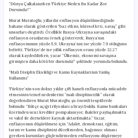
“Dünya Çalkalanırken Türkiye Neden Bu Kadar Zor
Durumda?”
Murat Muratoğlu, yıllardır enflasyon düşürülmediğinde
bahane olarak gösterilen “baz etkisi, küresel kriz, savaş” gibi
unsurları eleştirdi. Özellikle Rusya-Ukrayna savaşındaki
enflasyon oranlarını örnek göstererek, Rusya’nın
enflasyonunun yüzde 5.9, Ukrayna’nın ise yüzde 7.9 olduğunu
belirtti. Türkiye’de ise yıllık enflasyon oranı yüzde 32.27
olarak kaydedilirken, yazar “Ülkemiz, ekonomi savaşına
girmişten daha kötü bir durumda!” şeklinde yorumda bulundu.
“Mali Disiplin Eksikliği ve Kamu Kaynaklarının Yanlış
Kullanımı”
Türkiye’nin son dokuz yıldır çift haneli enflasyonla mücadele
etmesinin temel nedenlerini “mali disiplinsizlik” olarak
değerlendiren Murat Muratoğlu, şu önemli tespitlerde
bulundu: “Bütçe açığı trilyonlarca lirayı buldu. Kamu bankaları
üzerinden ucuz krediler pompalanıyor, ihaleler paylaşılmakta
ve vakıf ile derneklere kaynak aktarılmakta.” Yazar,
enflasyonun düşürülmesi için “Adalet, demokrasi, eğitim,
tarım ve kamu disiplinini düzeltmeden, bağımsız olması
gereken kurumları güçlendirmeden enflasyonu düşürmeye