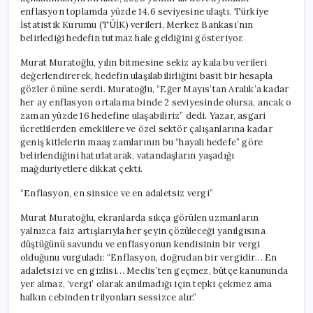
enflasyon toplamda yüzde 14.6 seviyesine ulaştı. Türkiye
İstatistik Kurumu (TÜİK) verileri, Merkez Bankası’nın
belirlediği hedefin tutmaz hale geldiğini gösteriyor.
Murat Muratoğlu, yılın bitmesine sekiz ay kala bu verileri
değerlendirerek, hedefin ulaşılabilirliğini basit bir hesapla
gözler önüne serdi. Muratoğlu, “Eğer Mayıs’tan Aralık’a kadar
her ay enflasyon ortalama binde 2 seviyesinde olursa, ancak o
zaman yüzde 16 hedefine ulaşabiliriz” dedi. Yazar, asgari
ücretlilerden emeklilere ve özel sektör çalışanlarına kadar
geniş kitlelerin maaş zamlarının bu “hayali hedefe” göre
belirlendiğini hatırlatarak, vatandaşların yaşadığı
mağduriyetlere dikkat çekti.
“Enflasyon, en sinsice ve en adaletsiz vergi”
Murat Muratoğlu, ekranlarda sıkça görülen uzmanların
yalnızca faiz artışlarıyla her şeyin çözüleceği yanılgısına
düştüğünü savundu ve enflasyonun kendisinin bir vergi
olduğunu vurguladı: “Enflasyon, doğrudan bir vergidir… En
adaletsizi ve en gizlisi… Meclis’ten geçmez, bütçe kanununda
yer almaz, ‘vergi’ olarak anılmadığı için tepki çekmez ama
halkın cebinden trilyonları sessizce alır.”