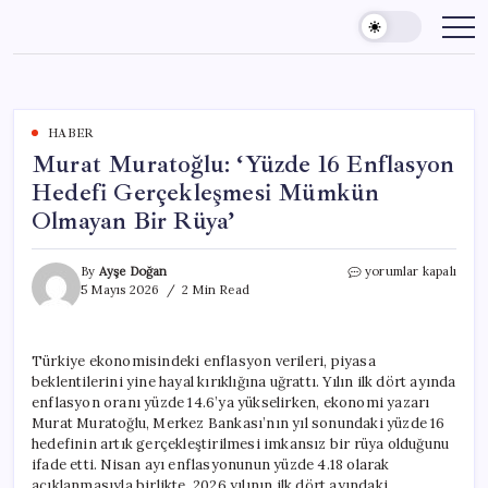
Skip
to
content
HABER
Murat Muratoğlu: ‘Yüzde 16 Enflasyon
Hedefi Gerçekleşmesi Mümkün
Olmayan Bir Rüya’
Murat
By
Ayşe Doğan
yorumlar kapalı
Muratoğlu:
5 Mayıs 2026
2 Min Read
‘Yüzde
16
Enflasyon
Türkiye ekonomisindeki enflasyon verileri, piyasa
Hedefi
beklentilerini yine hayal kırıklığına uğrattı. Yılın ilk dört ayında
Gerçekleşmesi
Mümkün
enflasyon oranı yüzde 14.6’ya yükselirken, ekonomi yazarı
Olmayan
Murat Muratoğlu, Merkez Bankası’nın yıl sonundaki yüzde 16
Bir
hedefinin artık gerçekleştirilmesi imkansız bir rüya olduğunu
Rüya’
ifade etti. Nisan ayı enflasyonunun yüzde 4.18 olarak
için
açıklanmasıyla birlikte, 2026 yılının ilk dört ayındaki