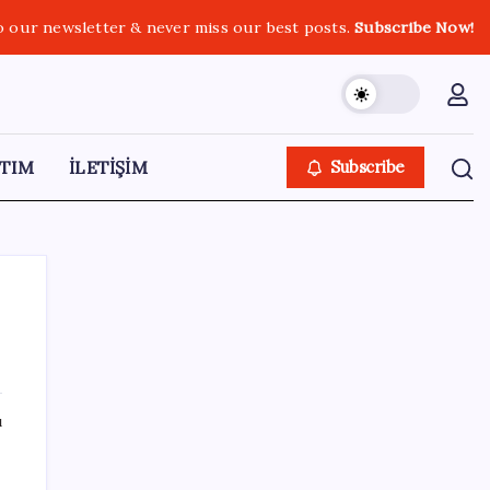
o our newsletter & never miss our best posts.
Subscribe Now!
TIM
İLETİŞİM
Subscribe
SON YAZILAR
ı
Bir sigara grubuna daha zam geldi: En
yüksek fiyat 130 TL oldu