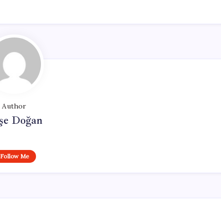
Author
şe Doğan
Follow Me