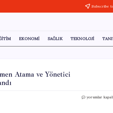
Subscribe t
ĞİTİM
EKONOMİ
SAĞLIK
TEKNOLOJİ
TANI
men Atama ve Yönetici
andı
MEB
yorumlar kapal
Proje
Okulları
İçin