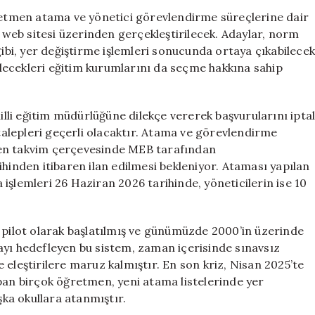
Öğretmen
ğretmen atama ve yönetici görevlendirme süreçlerine dair
Atama
i web sitesi üzerinden gerçekleştirilecek. Adaylar, norm
ve
gibi, yer değiştirme işlemleri sonucunda ortaya çıkabilecek
Yönetici
lecekleri eğitim kurumlarını da seçme hakkına sahip
Görevlendirme
Kılavuzu
Yayınlandı
milli eğitim müdürlüğüne dilekçe vererek başvurularını ipta
için
alepleri geçerli olacaktır. Atama ve görevlendirme
lenen takvim çerçevesinde MEB tarafından
ihinden itibaren ilan edilmesi bekleniyor. Ataması yapılan
işlemleri 26 Haziran 2026 tarihinde, yöneticilerin ise 10
a pilot olarak başlatılmış ve günümüzde 2000’in üzerinde
ayı hedefleyen bu sistem, zaman içerisinde sınavsız
 eleştirilere maruz kalmıştır. En son kriz, Nisan 2025’te
pan birçok öğretmen, yeni atama listelerinde yer
ka okullara atanmıştır.