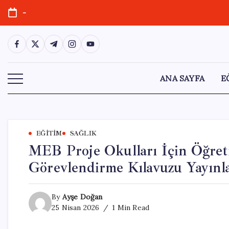
Skip
-
to
content
https://www.facebook.com/
https://twitter.com/
https://t.me/
https://www.instagram.com/
https://youtube.com/
ANA SAYFA
E
EĞITIM
SAĞLIK
MEB Proje Okulları İçin Öğret
Görevlendirme Kılavuzu Yayınl
By
Ayşe Doğan
25 Nisan 2026
1 Min Read