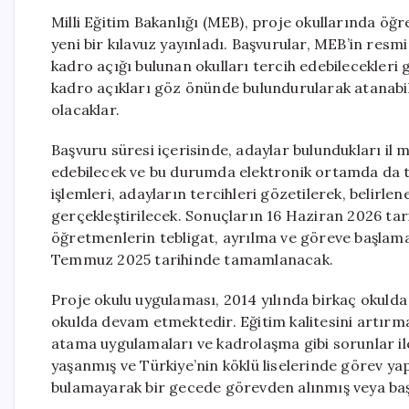
Milli Eğitim Bakanlığı (MEB), proje okullarında ö
yeni bir kılavuz yayınladı. Başvurular, MEB’in resm
kadro açığı bulunan okulları tercih edebilecekleri 
kadro açıkları göz önünde bulundurularak atanabi
olacaklar.
Başvuru süresi içerisinde, adaylar bulundukları il 
edebilecek ve bu durumda elektronik ortamda da t
işlemleri, adayların tercihleri gözetilerek, belir
gerçekleştirilecek. Sonuçların 16 Haziran 2026 tar
öğretmenlerin tebligat, ayrılma ve göreve başlama 
Temmuz 2025 tarihinde tamamlanacak.
Proje okulu uygulaması, 2014 yılında birkaç okuld
okulda devam etmektedir. Eğitim kalitesini artırm
atama uygulamaları ve kadrolaşma gibi sorunlar ile
yaşanmış ve Türkiye’nin köklü liselerinde görev ya
bulamayarak bir gecede görevden alınmış veya baş