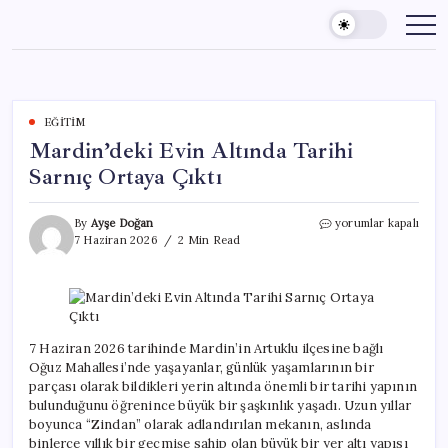
Skip
to
content
EĞITIM
Mardin’deki Evin Altında Tarihi
Sarnıç Ortaya Çıktı
Mardin’deki
By
Ayşe Doğan
yorumlar kapalı
Evin
7 Haziran 2026
2 Min Read
Altında
Tarihi
Sarnıç
Ortaya
Çıktı
için
7 Haziran 2026 tarihinde Mardin’in Artuklu ilçesine bağlı
Oğuz Mahallesi’nde yaşayanlar, günlük yaşamlarının bir
parçası olarak bildikleri yerin altında önemli bir tarihi yapının
bulunduğunu öğrenince büyük bir şaşkınlık yaşadı. Uzun yıllar
boyunca “Zindan” olarak adlandırılan mekanın, aslında
binlerce yıllık bir geçmişe sahip olan büyük bir yer altı yapısı