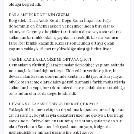
olduğu keşfedildi.
DARA ANTİK KENTİ’NİN GİZEMİ
Bölgedeki Dara Antik Kenti, Doğu Roma İmparatorluğu
döneminin en önemli askeri yerleşimlerinden biri olarak
biliniyor. Geçmişte köylüler tarafından depo veya ahır olarak
kullanılan karanlık odalar, yapılan arkeolojik kazılar sonucu
farklı bir kimlik kazandı. Kazılar sonucunda ortaya çıkan
yapının yaklaşık 15 metre yüksekliğe ulaştığı belirtiliyor.
TARİHİ KAZILARLA GİZEMİ ORTAYA ÇIKTI
Uzmanların yürüttüğü araştırmalar ilerledikçe yapının aslında
ne amaçla kullanıldığı netleşti. Elde edilen verilere göre, bu
devasa alan Bizans döneminde kentin su ihtiyacını karşılayan
büyük bir sarnıç olarak işlev gördü. Zamanla farklı maksatlarla
kullanılan bu yapı, bazı dönemlerde ise mahkûmların tutulduğu
bir zindan olarak da değerlendirildi.
DEVASA SU KAPASİTESİYLE DİKKAT ÇEKİYOR
Yaklaşık 10 bin metreküp su depolama kapasitesine sahip olan
tarihi sarnıç, boyutlarıyla dikkatleri üzerine çekiyor. Derinliği
sayesinde Türkiye’nin en tanınmış tarihi su yapılarından biri
olan Yerebatan Sarnıcı ile kıyaslanan bu yapı, bölgenin
mühendislik ve mimari geçmişine ışık tutuyor.