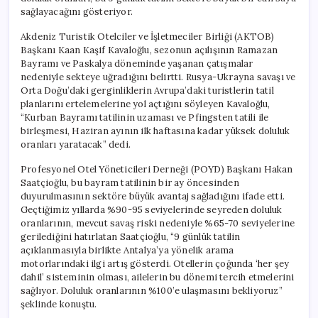
sağlayacağını gösteriyor.
Akdeniz Turistik Otelciler ve İşletmeciler Birliği (AKTOB)
Başkanı Kaan Kaşif Kavaloğlu, sezonun açılışının Ramazan
Bayramı ve Paskalya döneminde yaşanan çatışmalar
nedeniyle sekteye uğradığını belirtti. Rusya-Ukrayna savaşı ve
Orta Doğu’daki gerginliklerin Avrupa’daki turistlerin tatil
planlarını ertelemelerine yol açtığını söyleyen Kavaloğlu,
“Kurban Bayramı tatilinin uzaması ve Pfingsten tatili ile
birleşmesi, Haziran ayının ilk haftasına kadar yüksek doluluk
oranları yaratacak” dedi.
Profesyonel Otel Yöneticileri Derneği (POYD) Başkanı Hakan
Saatçioğlu, bu bayram tatilinin bir ay öncesinden
duyurulmasının sektöre büyük avantaj sağladığını ifade etti.
Geçtiğimiz yıllarda %90-95 seviyelerinde seyreden doluluk
oranlarının, mevcut savaş riski nedeniyle %65-70 seviyelerine
gerilediğini hatırlatan Saatçioğlu, “9 günlük tatilin
açıklanmasıyla birlikte Antalya’ya yönelik arama
motorlarındaki ilgi artış gösterdi. Otellerin çoğunda ‘her şey
dahil’ sisteminin olması, ailelerin bu dönemi tercih etmelerini
sağlıyor. Doluluk oranlarının %100’e ulaşmasını bekliyoruz”
şeklinde konuştu.