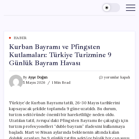
Skip
to
content
HABER
Kurban Bayramı ve Pfingsten
Kutlamaları: Türkiye Turizmine 9
Günlük Bayram Havası
Kurban
By
Ayşe Doğan
yorumlar kapalı
Bayramı
5 Mayıs 2026
1 Min Read
ve
Pfingsten
Kutlamaları:
Türkiye’de Kurban Bayramı tatili, 26-30 Mayıs tarihlerini
Türkiye
kapsayacak şekilde toplamda 9 güne uzatıldı. Bu durum,
Turizmine
9
turizm sektöründe önemli bir hareketliliğe neden oldu.
Günlük
Uzatılan tatil, Avrupa’daki Pfingsten Bayramı ile çakıştığı için
Bayram
turizm profesyonelleri “duble bayram” ifadesini kullanmaya
Havası
başladı. Mart ve Nisan aylarında beklenenin altında kalan
için
doluluk oranları, bu 9 günlük tatilin sektöre büyük bir can suyu