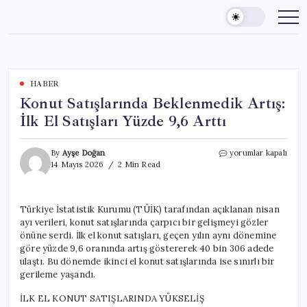
Skip
to
content
HABER
Konut Satışlarında Beklenmedik Artış:
İlk El Satışları Yüzde 9,6 Arttı
Konut
By
Ayşe Doğan
yorumlar kapalı
Satışlarında
14 Mayıs 2026
2 Min Read
Beklenmedik
Artış:
İlk
Türkiye İstatistik Kurumu (TÜİK) tarafından açıklanan nisan
El
ayı verileri, konut satışlarında çarpıcı bir gelişmeyi gözler
Satışları
Yüzde
önüne serdi. İlk el konut satışları, geçen yılın aynı dönemine
9,6
göre yüzde 9,6 oranında artış göstererek 40 bin 306 adede
Arttı
ulaştı. Bu dönemde ikinci el konut satışlarında ise sınırlı bir
için
gerileme yaşandı.
İLK EL KONUT SATIŞLARINDA YÜKSELİŞ