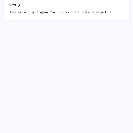
Next
Bolu’da Belediye Başkan Yardımcısı ve CHP’li Üye Tahliye Edildi
SON YAZILAR
Bir sigara grubuna daha zam geldi: En yüksek fiyat
130 TL oldu
Özel Yetenek Sınavı (ÖZYES) sınavı ne zaman? 2026
ÖZYES tercihleri ne zaman?
Ruh sağlığında küresel alarm: Vaka sayısı 30 yılda
ikiye katlandı