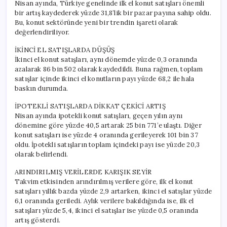
Nisan ayında, Türkiye genelinde ilk el konut satışları önemli
bir artış kaydederek yüzde 31,8’lik bir pazar payına sahip oldu.
Bu, konut sektöründe yeni bir trendin işareti olarak
değerlendiriliyor.
İKİNCİ EL SATIŞLARDA DÜŞÜŞ
İkinci el konut satışları, aynı dönemde yüzde 0,3 oranında
azalarak 86 bin 502 olarak kaydedildi. Buna rağmen, toplam
satışlar içinde ikinci el konutların payı yüzde 68,2 ile hala
baskın durumda.
İPOTEKLİ SATIŞLARDA DİKKAT ÇEKİCİ ARTIŞ
Nisan ayında ipotekli konut satışları, geçen yılın aynı
dönemine göre yüzde 40,5 artarak 25 bin 771’e ulaştı. Diğer
konut satışları ise yüzde 4 oranında gerileyerek 101 bin 37
oldu. İpotekli satışların toplam içindeki payı ise yüzde 20,3
olarak belirlendi.
ARINDIRILMIŞ VERİLERDE KARIŞIK SEYİR
Takvim etkisinden arındırılmış verilere göre, ilk el konut
satışları yıllık bazda yüzde 2,9 artarken, ikinci el satışlar yüzde
6,1 oranında geriledi. Aylık verilere bakıldığında ise, ilk el
satışları yüzde 5,4, ikinci el satışlar ise yüzde 0,5 oranında
artış gösterdi.