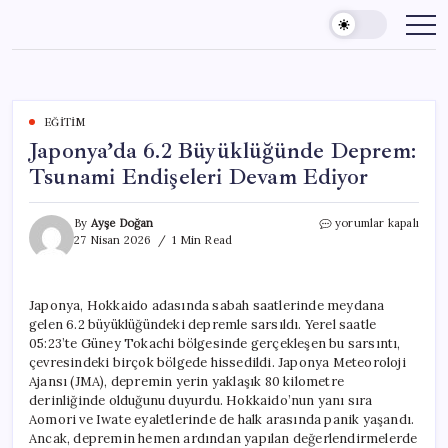
Skip
to
content
EĞITIM
Japonya’da 6.2 Büyüklüğünde Deprem:
Tsunami Endişeleri Devam Ediyor
Japonya’da
By
Ayşe Doğan
yorumlar kapalı
6.2
27 Nisan 2026
1 Min Read
Büyüklüğünde
Deprem:
Tsunami
Japonya, Hokkaido adasında sabah saatlerinde meydana
Endişeleri
gelen 6.2 büyüklüğündeki depremle sarsıldı. Yerel saatle
Devam
Ediyor
05:23’te Güney Tokachi bölgesinde gerçekleşen bu sarsıntı,
için
çevresindeki birçok bölgede hissedildi. Japonya Meteoroloji
Ajansı (JMA), depremin yerin yaklaşık 80 kilometre
derinliğinde olduğunu duyurdu. Hokkaido’nun yanı sıra
Aomori ve Iwate eyaletlerinde de halk arasında panik yaşandı.
Ancak, depremin hemen ardından yapılan değerlendirmelerde