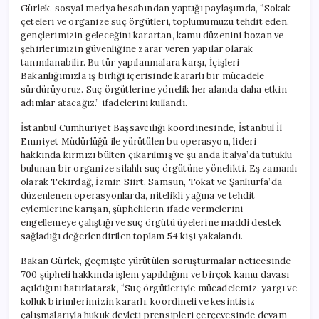
Gürlek, sosyal medya hesabından yaptığı paylaşımda, “Sokak
çeteleri ve organize suç örgütleri, toplumumuzu tehdit eden,
gençlerimizin geleceğini karartan, kamu düzenini bozan ve
şehirlerimizin güvenliğine zarar veren yapılar olarak
tanımlanabilir. Bu tür yapılanmalara karşı, İçişleri
Bakanlığımızla iş birliği içerisinde kararlı bir mücadele
sürdürüyoruz. Suç örgütlerine yönelik her alanda daha etkin
adımlar atacağız.” ifadelerini kullandı.
İstanbul Cumhuriyet Başsavcılığı koordinesinde, İstanbul İl
Emniyet Müdürlüğü ile yürütülen bu operasyon, lideri
hakkında kırmızı bülten çıkarılmış ve şu anda İtalya’da tutuklu
bulunan bir organize silahlı suç örgütüne yönelikti. Eş zamanlı
olarak Tekirdağ, İzmir, Siirt, Samsun, Tokat ve Şanlıurfa’da
düzenlenen operasyonlarda, nitelikli yağma ve tehdit
eylemlerine karışan, şüphelilerin ifade vermelerini
engellemeye çalıştığı ve suç örgütü üyelerine maddi destek
sağladığı değerlendirilen toplam 54 kişi yakalandı.
Bakan Gürlek, geçmişte yürütülen soruşturmalar neticesinde
700 şüpheli hakkında işlem yapıldığını ve birçok kamu davası
açıldığını hatırlatarak, “Suç örgütleriyle mücadelemiz, yargı ve
kolluk birimlerimizin kararlı, koordineli ve kesintisiz
çalışmalarıyla hukuk devleti prensipleri çerçevesinde devam