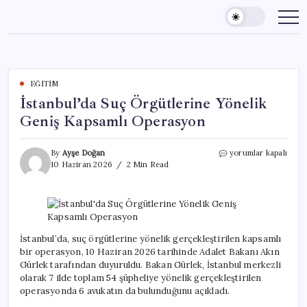
Skip
to
content
EĞITIM
İstanbul’da Suç Örgütlerine Yönelik
Geniş Kapsamlı Operasyon
İstanbul’da
By
Ayşe Doğan
yorumlar kapalı
Suç
10 Haziran 2026
2 Min Read
Örgütlerine
Yönelik
Geniş
Kapsamlı
Operasyon
için
İstanbul’da, suç örgütlerine yönelik gerçekleştirilen kapsamlı
bir operasyon, 10 Haziran 2026 tarihinde Adalet Bakanı Akın
Gürlek tarafından duyuruldu. Bakan Gürlek, İstanbul merkezli
olarak 7 ilde toplam 54 şüpheliye yönelik gerçekleştirilen
operasyonda 6 avukatın da bulunduğunu açıkladı.