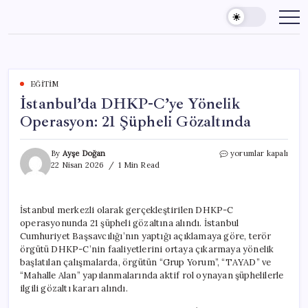
Skip
to
content
EĞITIM
İstanbul’da DHKP-C’ye Yönelik
Operasyon: 21 Şüpheli Gözaltında
İstanbul’da
By
Ayşe Doğan
yorumlar kapalı
DHKP-
22 Nisan 2026
1 Min Read
C’ye
Yönelik
Operasyon:
İstanbul merkezli olarak gerçekleştirilen DHKP-C
21
operasyonunda 21 şüpheli gözaltına alındı. İstanbul
Şüpheli
Gözaltında
Cumhuriyet Başsavcılığı’nın yaptığı açıklamaya göre, terör
için
örgütü DHKP-C’nin faaliyetlerini ortaya çıkarmaya yönelik
başlatılan çalışmalarda, örgütün “Grup Yorum”, “TAYAD” ve
“Mahalle Alan” yapılanmalarında aktif rol oynayan şüphelilerle
ilgili gözaltı kararı alındı.