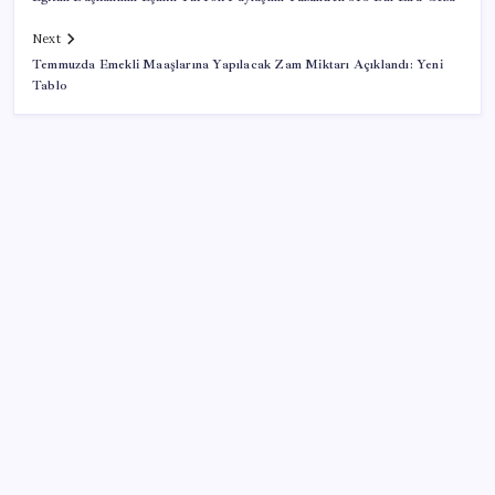
Next
Temmuzda Emekli Maaşlarına Yapılacak Zam Miktarı Açıklandı: Yeni
Tablo
SON YAZILAR
Hazine nakit gerçekleşmeleri 395,7 milyar TL açık
verdi
ABD tarım dışı istihdam verisinde negatif sürpriz
Küresel gıda fiyatlarında alarm: 3,5 yılın zirvesi