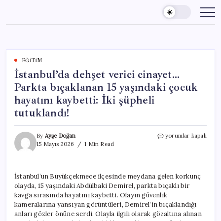
Skip
to
content
EĞITIM
İstanbul’da dehşet verici cinayet…
Parkta bıçaklanan 15 yaşındaki çocuk
hayatını kaybetti: İki şüpheli
tutuklandı!
İstanbul’da
By
Ayşe Doğan
yorumlar kapalı
dehşet
15 Mayıs 2026
1 Min Read
verici
cinayet…
Parkta
İstanbul’un Büyükçekmece ilçesinde meydana gelen korkunç
bıçaklanan
olayda, 15 yaşındaki Abdülbaki Demirel, parkta bıçaklı bir
15
yaşındaki
kavga sırasında hayatını kaybetti. Olayın güvenlik
çocuk
kameralarına yansıyan görüntüleri, Demirel’in bıçaklandığı
hayatını
anları gözler önüne serdi. Olayla ilgili olarak gözaltına alınan
kaybetti: