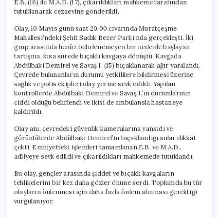
E.B. (16) ile M.A.D. (17), çıkarıldıkları mahkeme tarafından
İki
tutuklanarak cezaevine gönderildi.
şüpheli
tutuklandı!
Olay, 10 Mayıs günü saat 20.00 civarında Muratçeşme
için
Mahallesi’ndeki Şehit Sadık Bezer Parkı’nda gerçekleşti. İki
grup arasında henüz belirlenemeyen bir nedenle başlayan
tartışma, kısa sürede bıçaklı kavgaya dönüştü. Kavgada
Abdülbaki Demirel ve Savaş I. (15) bıçaklanarak ağır yaralandı.
Çevrede bulunanların durumu yetkililere bildirmesi üzerine
sağlık ve polis ekipleri olay yerine sevk edildi. Yapılan
kontrollerde Abdülbaki Demirel ve Savaş I.’ın durumlarının
ciddi olduğu belirlendi ve ikisi de ambulansla hastaneye
kaldırıldı.
Olay anı, çevredeki güvenlik kameralarına yansıdı ve
görüntülerde Abdülbaki Demirel’in bıçaklandığı anlar dikkat
çekti. Emniyetteki işlemleri tamamlanan E.B. ve M.A.D.,
adliyeye sevk edildi ve çıkarıldıkları mahkemede tutuklandı.
Bu olay, gençler arasında şiddet ve bıçaklı kavgaların
tehlikelerini bir kez daha gözler önüne serdi. Toplumda bu tür
olayların önlenmesi için daha fazla önlem alınması gerektiği
vurgulanıyor.