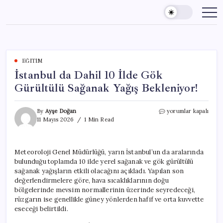
Skip
to
content
EĞITIM
İstanbul da Dahil 10 İlde Gök
Gürültülü Sağanak Yağış Bekleniyor!
İstanbul
By
Ayşe Doğan
yorumlar kapalı
da
11 Mayıs 2026
1 Min Read
Dahil
10
İlde
Meteoroloji Genel Müdürlüğü, yarın İstanbul’un da aralarında
Gök
bulunduğu toplamda 10 ilde yerel sağanak ve gök gürültülü
Gürültülü
Sağanak
sağanak yağışların etkili olacağını açıkladı. Yapılan son
Yağış
değerlendirmelere göre, hava sıcaklıklarının doğu
Bekleniyor!
bölgelerinde mevsim normallerinin üzerinde seyredeceği,
için
rüzgarın ise genellikle güney yönlerden hafif ve orta kuvvette
eseceği belirtildi.