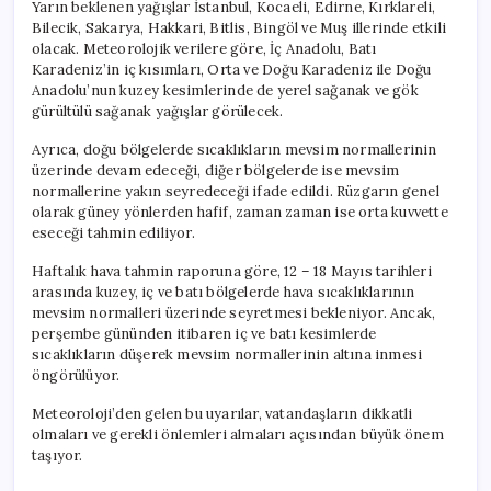
Yarın beklenen yağışlar İstanbul, Kocaeli, Edirne, Kırklareli,
Bilecik, Sakarya, Hakkari, Bitlis, Bingöl ve Muş illerinde etkili
olacak. Meteorolojik verilere göre, İç Anadolu, Batı
Karadeniz’in iç kısımları, Orta ve Doğu Karadeniz ile Doğu
Anadolu’nun kuzey kesimlerinde de yerel sağanak ve gök
gürültülü sağanak yağışlar görülecek.
Ayrıca, doğu bölgelerde sıcaklıkların mevsim normallerinin
üzerinde devam edeceği, diğer bölgelerde ise mevsim
normallerine yakın seyredeceği ifade edildi. Rüzgarın genel
olarak güney yönlerden hafif, zaman zaman ise orta kuvvette
eseceği tahmin ediliyor.
Haftalık hava tahmin raporuna göre, 12 – 18 Mayıs tarihleri
arasında kuzey, iç ve batı bölgelerde hava sıcaklıklarının
mevsim normalleri üzerinde seyretmesi bekleniyor. Ancak,
perşembe gününden itibaren iç ve batı kesimlerde
sıcaklıkların düşerek mevsim normallerinin altına inmesi
öngörülüyor.
Meteoroloji’den gelen bu uyarılar, vatandaşların dikkatli
olmaları ve gerekli önlemleri almaları açısından büyük önem
taşıyor.