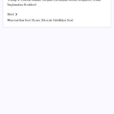
Suçlamaları Reddetti
Next
Macron’dan Sert Uyarı: Zirvede Gürültüye Son!
SON YAZILAR
Hazine nakit gerçekleşmeleri 395,7 milyar TL açık
verdi
ABD tarım dışı istihdam verisinde negatif sürpriz
Küresel gıda fiyatlarında alarm: 3,5 yılın zirvesi