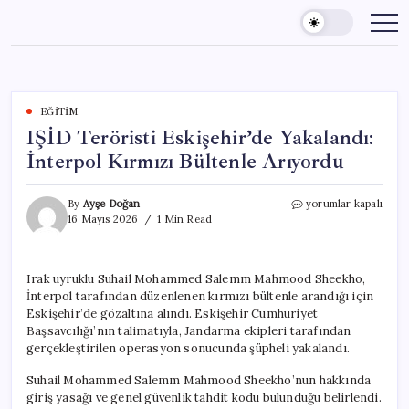
Skip
to
content
EĞITIM
IŞİD Teröristi Eskişehir’de Yakalandı:
İnterpol Kırmızı Bültenle Arıyordu
IŞİD
By
Ayşe Doğan
yorumlar kapalı
Teröristi
16 Mayıs 2026
1 Min Read
Eskişehir’de
Yakalandı:
İnterpol
Irak uyruklu Suhail Mohammed Salemm Mahmood Sheekho,
Kırmızı
İnterpol tarafından düzenlenen kırmızı bültenle arandığı için
Bültenle
Arıyordu
Eskişehir’de gözaltına alındı. Eskişehir Cumhuriyet
için
Başsavcılığı’nın talimatıyla, Jandarma ekipleri tarafından
gerçekleştirilen operasyon sonucunda şüpheli yakalandı.
Suhail Mohammed Salemm Mahmood Sheekho’nun hakkında
giriş yasağı ve genel güvenlik tahdit kodu bulunduğu belirlendi.