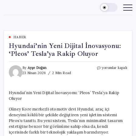
Skip
to
content
HABER
Hyundai’nin Yeni Dijital İnovasyonu:
‘Pleos’ Tesla’ya Rakip Oluyor
Hyundai’nin
By
Ayşe Doğan
yorumlar kapalı
Yeni
23 Nisan 2026
2 Min Read
Dijital
İnovasyonu:
‘Pleos’
Hyundai’nin Yeni Dijital İnovasyonu: ‘Pleos’ Tesla’ya Rakip
Tesla’ya
Oluyor
Rakip
Oluyor
Güney Kore merkezli otomotiv devi Hyundai, araç içi
için
deneyimi köklü bir şekilde değiştiren yeni işletim sistemi
Pleos’u tanıttı. Bu yeni sistem, Tesla’nın minimalist tasarım
estetiğine benzer bir görünüme sahip olsa da, kendi
içerisinde farklı bir teknolojik yaklaşım barındırıyor.