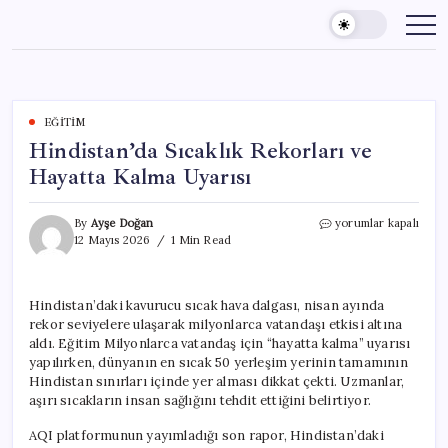
Skip
to
content
EĞITIM
Hindistan’da Sıcaklık Rekorları ve
Hayatta Kalma Uyarısı
Hindistan’da
By
Ayşe Doğan
yorumlar kapalı
Sıcaklık
12 Mayıs 2026
1 Min Read
Rekorları
ve
Hayatta
Hindistan’daki kavurucu sıcak hava dalgası, nisan ayında
Kalma
rekor seviyelere ulaşarak milyonlarca vatandaşı etkisi altına
Uyarısı
için
aldı. Eğitim Milyonlarca vatandaş için “hayatta kalma” uyarısı
yapılırken, dünyanın en sıcak 50 yerleşim yerinin tamamının
Hindistan sınırları içinde yer alması dikkat çekti. Uzmanlar,
aşırı sıcakların insan sağlığını tehdit ettiğini belirtiyor.
AQI platformunun yayımladığı son rapor, Hindistan’daki