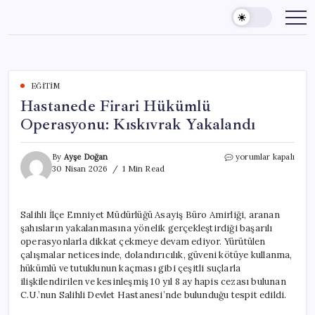
Skip
to
content
EĞITIM
Hastanede Firari Hükümlü
Operasyonu: Kıskıvrak Yakalandı
Hastanede
By
Ayşe Doğan
yorumlar kapalı
Firari
30 Nisan 2026
1 Min Read
Hükümlü
Operasyonu:
Kıskıvrak
Salihli İlçe Emniyet Müdürlüğü Asayiş Büro Amirliği, aranan
Yakalandı
şahısların yakalanmasına yönelik gerçekleştirdiği başarılı
için
operasyonlarla dikkat çekmeye devam ediyor. Yürütülen
çalışmalar neticesinde, dolandırıcılık, güveni kötüye kullanma,
hükümlü ve tutuklunun kaçması gibi çeşitli suçlarla
ilişkilendirilen ve kesinleşmiş 10 yıl 8 ay hapis cezası bulunan
C.U.’nun Salihli Devlet Hastanesi’nde bulunduğu tespit edildi.