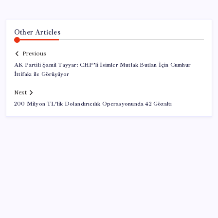
Other Articles
Previous
AK Partili Şamil Tayyar: CHP’li İsimler Mutlak Butlan İçin Cumhur
İttifakı ile Görüşüyor
Next
200 Milyon TL’lik Dolandırıcılık Operasyonunda 42 Gözaltı
SON YAZILAR