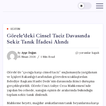
Skip
to
content
EĞITIM
Görele’deki Cinsel Taciz Davasında
Sekiz Tanık İfadesi Alındı
Görele’deki
By
Ayşe Doğan
yorumlar kapalı
Cinsel
25 Nisan 2026
1 Min Read
Taciz
Davasında
Sekiz
Görele’de “çocuğa karşı cinsel taciz” suçlamasıyla yargılanan
Tanık
ve İçişleri Bakanlığı tarafından görevden uzaklaştırılan
İfadesi
Alındı
Belediye Başkanı Hasbi Dede’nin davasında ikinci duruşma
için
gerçekleştirildi. Görele 1’inci Asliye Ceza Mahkemesi’nde
yapılan bu celsede, sanığın eşinin de aralarında bulunduğu
toplam sekiz tanık dinlendi.
Mahkeme heyeti, mağdur avukatlarının tanık beyanlarına karşı