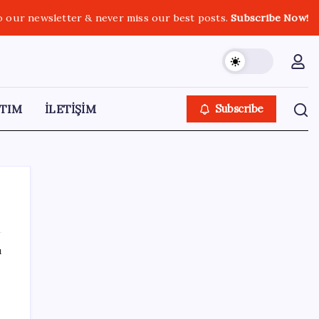
o our newsletter & never miss our best posts.
Subscribe Now!
TIM
İLETİŞİM
Subscribe
ı
SON YAZILAR
Hazine nakit gerçekleşmeleri 395,7 milyar
TL açık verdi