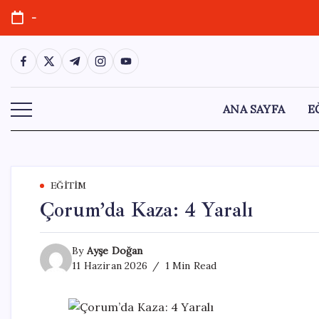
Skip
-
to
content
https://www.facebook.com/
https://twitter.com/
https://t.me/
https://www.instagram.com/
https://youtube.com/
ANA SAYFA
E
EĞITIM
Çorum’da Kaza: 4 Yaralı
By
Ayşe Doğan
11 Haziran 2026
1 Min Read