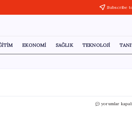
Subscribe t
ĞİTİM
EKONOMİ
SAĞLIK
TEKNOLOJİ
TANI
Çorum’da
yorumlar kapal
Kaza:
4
Yaralı
için