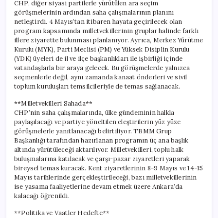
CHP, diğer siyasi partilerle yürütülen ara seçim
görüşmelerinin ardından saha çalışmalarının planını
netleştirdi. 4 Mayıs’tan itibaren hayata geçirilecek olan
program kapsamında milletvekillerinin gruplar halinde farklı
illere ziyarette bulunması planlanıyor. Ayrıca, Merkez Yürütme
Kurulu (MYK), Parti Meclisi (PM) ve Yüksek Disiplin Kurulu
(YDK) üyeleri de il ve ilçe başkanlıkları ile işbirliği içinde
vatandaşlarla bir araya gelecek. Bu görüşmelerde yalnızca
seçmenlerle değil, aynı zamanda kanaat önderleri ve sivil
toplum kuruluşları temsilcileriyle de temas sağlanacak.
**Milletvekilleri Sahada**
CHP’nin saha çalışmalarında, ülke gündeminin halkla
paylaşılacağı ve partiye yöneltilen eleştirilerin yüz yüze
görüşmelerle yanıtlanacağı belirtiliyor. TBMM Grup
Başkanlığı tarafından hazırlanan programın üç ana başlık
altında yürütüleceği aktarılıyor. Milletvekilleri, toplu halk
buluşmalarına katılacak ve çarşı-pazar ziyaretleri yaparak
bireysel temas kuracak. Kent ziyaretlerinin 8-9 Mayıs ve 14-15
Mayıs tarihlerinde gerçekleştirileceği, bazı milletvekillerinin
ise yasama faaliyetlerine devam etmek üzere Ankara’da
kalacağı öğrenildi.
**Politika ve Vaatler Hedefte**