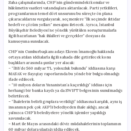
Saha çalışmalarında, CHP’nin gündemindeki konular ve
hükümetin vaatleri vatandaşlara aktarılacak. Parti yetkilileri,
programlarının temel dört unsurunu bu süreçte ön plana
çıkaracaklarını vurgulayarak, seçmenlere “İlk seçimde iktidar
hedefi ve çözüm yolları” mesajını iletecek. Ayrıca, İstanbul
Büyükşehir Belediyesi’ne yönelik yürütülen soruşturmalarla
ilgili hazırlanan “hak ihlalleri ve gerçekler” dosyası da
kamuoyuna sunulacak.
CHP’nin Cumhurbaşkanı adayı Ekrem İmamoğlu hakkında
ortaya atılan iddialarla ilgili sahada dile getirilecek konu
başlıkları arasında şunlar yer alacak:
– “İBB’de 560 milyar TL yolsuzluk bulundu” iddiasına karşı
MASAK ve Sayıştay raporlarında bu yönde bir bulgu olmadığı
ifade edilecek.
– “10 milyon doların Yunanistan’a kaçırıldığı” iddiası için
herhangi bir banka kaydı ya da SWIFT belgesinin sunulmadığı
belirtilecek.
– “İhalelerin belirli gruplara verildiği” iddiasına karşılık, aynı iş
insanının pek çok AKP’li belediyeden ihale aldığı, ancak
yalnızca CHP’li belediyelere yönelik işlemler yapıldığı
savunulacak.
– Mart ile Mayıs arasındaki döviz müdahalelerinin toplamının
60 milyar dolara ulaştığı iddia edilecek.