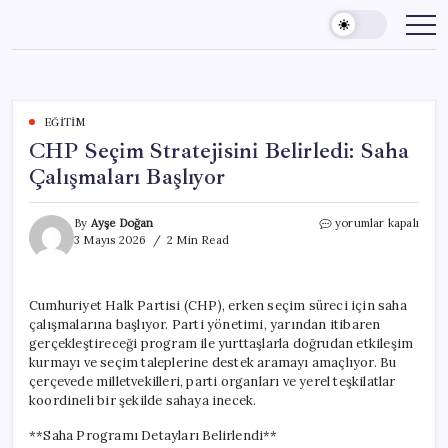
Skip
to
content
EĞITIM
CHP Seçim Stratejisini Belirledi: Saha
Çalışmaları Başlıyor
CHP
By
Ayşe Doğan
yorumlar kapalı
Seçim
3 Mayıs 2026
2 Min Read
Stratejisini
Belirledi:
Saha
Cumhuriyet Halk Partisi (CHP), erken seçim süreci için saha
Çalışmaları
çalışmalarına başlıyor. Parti yönetimi, yarından itibaren
Başlıyor
için
gerçekleştireceği program ile yurttaşlarla doğrudan etkileşim
kurmayı ve seçim taleplerine destek aramayı amaçlıyor. Bu
çerçevede milletvekilleri, parti organları ve yerel teşkilatlar
koordineli bir şekilde sahaya inecek.
**Saha Programı Detayları Belirlendi**