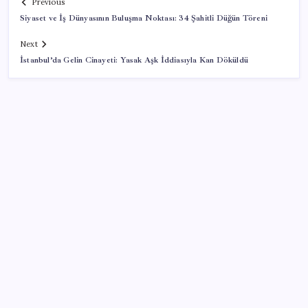
Previous
Siyaset ve İş Dünyasının Buluşma Noktası: 34 Şahitli Düğün Töreni
Next
İstanbul’da Gelin Cinayeti: Yasak Aşk İddiasıyla Kan Döküldü
SON YAZILAR
Bir sigara grubuna daha zam geldi: En yüksek fiyat
130 TL oldu
Özel Yetenek Sınavı (ÖZYES) sınavı ne zaman? 2026
ÖZYES tercihleri ne zaman?