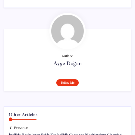
Author
Ayşe Doğan
Follow Me
Other Articles
Previous
İncil’de Betimlenen Şehir Keşfedildi: Caesarea Maritima’nın Gizemleri