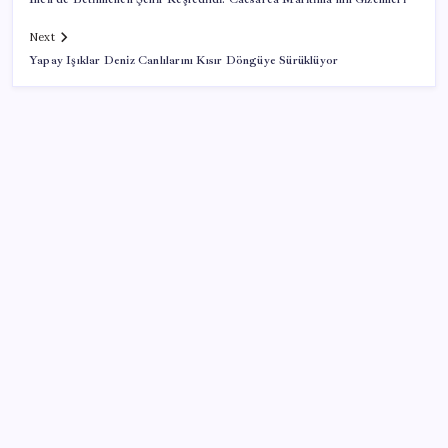
Next
Yapay Işıklar Deniz Canlılarını Kısır Döngüye Sürüklüyor
SON YAZILAR
Özel Yetenek Sınavı (ÖZYES) sınavı ne zaman? 2026
ÖZYES tercihleri ne zaman?
Ruh sağlığında küresel alarm: Vaka sayısı 30 yılda
ikiye katlandı
2026 MSÜ mülakat sonuçları açıklandı mı? MSÜ