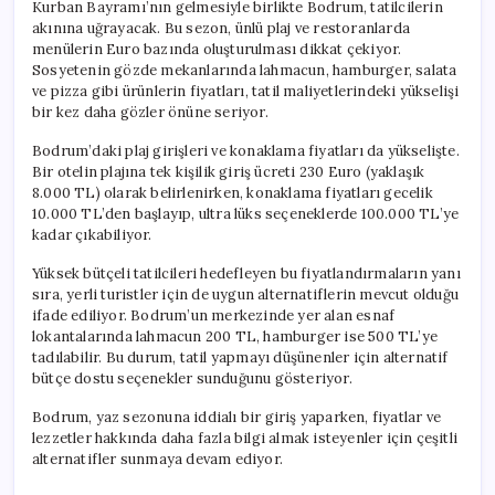
Kurban Bayramı’nın gelmesiyle birlikte Bodrum, tatilcilerin
akınına uğrayacak. Bu sezon, ünlü plaj ve restoranlarda
menülerin Euro bazında oluşturulması dikkat çekiyor.
Sosyetenin gözde mekanlarında lahmacun, hamburger, salata
ve pizza gibi ürünlerin fiyatları, tatil maliyetlerindeki yükselişi
bir kez daha gözler önüne seriyor.
Bodrum’daki plaj girişleri ve konaklama fiyatları da yükselişte.
Bir otelin plajına tek kişilik giriş ücreti 230 Euro (yaklaşık
8.000 TL) olarak belirlenirken, konaklama fiyatları gecelik
10.000 TL’den başlayıp, ultra lüks seçeneklerde 100.000 TL’ye
kadar çıkabiliyor.
Yüksek bütçeli tatilcileri hedefleyen bu fiyatlandırmaların yanı
sıra, yerli turistler için de uygun alternatiflerin mevcut olduğu
ifade ediliyor. Bodrum’un merkezinde yer alan esnaf
lokantalarında lahmacun 200 TL, hamburger ise 500 TL’ye
tadılabilir. Bu durum, tatil yapmayı düşünenler için alternatif
bütçe dostu seçenekler sunduğunu gösteriyor.
Bodrum, yaz sezonuna iddialı bir giriş yaparken, fiyatlar ve
lezzetler hakkında daha fazla bilgi almak isteyenler için çeşitli
alternatifler sunmaya devam ediyor.