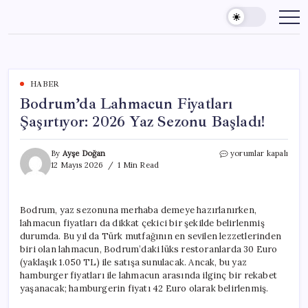
Skip
to
content
HABER
Bodrum’da Lahmacun Fiyatları
Şaşırtıyor: 2026 Yaz Sezonu Başladı!
Bodrum’da
By
Ayşe Doğan
yorumlar kapalı
Lahmacun
12 Mayıs 2026
1 Min Read
Fiyatları
Şaşırtıyor:
2026
Bodrum, yaz sezonuna merhaba demeye hazırlanırken,
Yaz
lahmacun fiyatları da dikkat çekici bir şekilde belirlenmiş
Sezonu
Başladı!
durumda. Bu yıl da Türk mutfağının en sevilen lezzetlerinden
için
biri olan lahmacun, Bodrum’daki lüks restoranlarda 30 Euro
(yaklaşık 1.050 TL) ile satışa sunulacak. Ancak, bu yaz
hamburger fiyatları ile lahmacun arasında ilginç bir rekabet
yaşanacak; hamburgerin fiyatı 42 Euro olarak belirlenmiş.