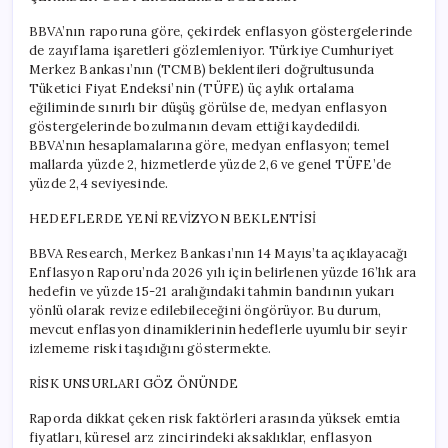
BBVA’nın raporuna göre, çekirdek enflasyon göstergelerinde
de zayıflama işaretleri gözlemleniyor. Türkiye Cumhuriyet
Merkez Bankası’nın (TCMB) beklentileri doğrultusunda
Tüketici Fiyat Endeksi’nin (TÜFE) üç aylık ortalama
eğiliminde sınırlı bir düşüş görülse de, medyan enflasyon
göstergelerinde bozulmanın devam ettiği kaydedildi.
BBVA’nın hesaplamalarına göre, medyan enflasyon; temel
mallarda yüzde 2, hizmetlerde yüzde 2,6 ve genel TÜFE’de
yüzde 2,4 seviyesinde.
HEDEFLERDE YENİ REVİZYON BEKLENTİSİ
BBVA Research, Merkez Bankası’nın 14 Mayıs’ta açıklayacağı
Enflasyon Raporu’nda 2026 yılı için belirlenen yüzde 16’lık ara
hedefin ve yüzde 15-21 aralığındaki tahmin bandının yukarı
yönlü olarak revize edilebileceğini öngörüyor. Bu durum,
mevcut enflasyon dinamiklerinin hedeflerle uyumlu bir seyir
izlememe riski taşıdığını göstermekte.
RİSK UNSURLARI GÖZ ÖNÜNDE
Raporda dikkat çeken risk faktörleri arasında yüksek emtia
fiyatları, küresel arz zincirindeki aksaklıklar, enflasyon