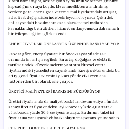
sınırlı kalmadığını, aksine çok sayıda ürün ve hizmet grubunu
kapsadığını ortaya koydu. Mevsimsellikten arındırılmış
verilere göre, enerji, gıda ve temel mal fiyatlarındaki artışlar,
aylık fiyat değişikliklerinde belirleyici rol oynadı. Çekirdek
enflasyondaki bozulmanın esas olarak temel mallardan
kaynaklandığı belirtilirken, hizmet enflasyonunda daha sınırlı
bir iyileşme eğilimi gözlemlendi.
ENERJİ FİYATLARI ENFLASYON ÜZERİNDE BASKI YAPIYOR
Rapora göre, enerji fiyatları bir önceki ayda yüzde 14,5
oranında bir artış sergiledi. Bu artış, doğalgaz ve elektrik
tarifelerindeki düzenlemelerin yanı sıra küresel emtia
fiyatlarındaki yükselişten kaynaklandı. Enerji sektöründeki bu
artış, genel fiyat seviyesini yukarı yönde etkileyen ana
faktörlerden biri olarak öne çıkıyor.
ÜRETİCİ MALİYETLERİ BASKISINI SÜRDÜRÜYOR
Üretici fiyatlarında da maliyet baskıları devam ediyor. İmalat
sanayi üretici fiyat endeksi, aylık bazda yüzde 3,6 artarak
yıllık bazda yüzde 30,4 seviyesine ulaştı. Bu durum, tüketici
fiyatlarına yansıyarak ek baskı oluşturma potansiyeline sahip.
ÇEKİRDEK GÖSTERGELERDE BOZULMA