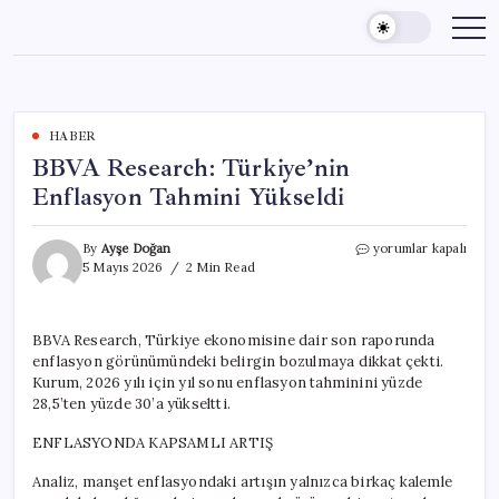
Skip
to
content
HABER
BBVA Research: Türkiye’nin
Enflasyon Tahmini Yükseldi
BBVA
By
Ayşe Doğan
yorumlar kapalı
Research:
5 Mayıs 2026
2 Min Read
Türkiye’nin
Enflasyon
Tahmini
BBVA Research, Türkiye ekonomisine dair son raporunda
Yükseldi
enflasyon görünümündeki belirgin bozulmaya dikkat çekti.
için
Kurum, 2026 yılı için yıl sonu enflasyon tahminini yüzde
28,5’ten yüzde 30’a yükseltti.
ENFLASYONDA KAPSAMLI ARTIŞ
Analiz, manşet enflasyondaki artışın yalnızca birkaç kalemle