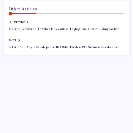
Other Articles
Previous
Natron Gölü’nde Tehlike: Hayvanları Taşlaştıran Gizemli Kimyasallar
Next
GTA 6’nın Yayın Stratejisi Belli Oldu: Neden PC Sürümü Gecikecek?
SON YAZILAR
Hazine nakit gerçekleşmeleri 395,7 milyar TL açık
verdi