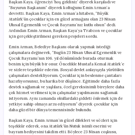
Başkan Kaya, öğrenciyi ‘hoş geldiniz’ diyerek karşıladı ve
“Buyurun Başkanım” diyerek koltuğunu Emin Arman’a
devretti. Başkan Kaya, Emin Arman’a hitaben, “Büyük
Atatürk’ün çocuklar için en güzel armağanı olan 23 Nisan
Ulusal Egemenlik ve Çocuk Bayramı’nız kutlu olsun” dedi.
Ardından Emin Arman, Başkan Kaya’ya Trabzon ve çocuklar
için gerçekleştirilmesi gereken projeleri sordu.
Emin Arman, Belediye Başkanı olarak yapmak istediği
çalışmalara değinerek, “Bugün 23 Nisan Ulusal Egemenlik ve
Çocuk Bayramı’nın 106. yıl dönümünde burada oturmak
benim için büyük bir onur. Öncelikle Mustafa Kemal Atatürk’e
ve sizlere teşekkür ederim. Sosyal devlet anlayışıyla yürütülen
çalışmaları destekliyorum. Çocuklar için beslenme çantaları
hazırlıyorsunuz, bu harika bir düşünce. Eğitimde daha fazla
destek sağlamak ve yaşlılara, özel gereksinimli bireylere daha
çok hizmet verilmesi için çalışmalar yapılmasını sağlamak
istiyorum. Aynı zamanda okullardaki şiddeti önlemek için de
yetkiye sahip olmayı arzu ediyorum” diyerek çocuklar için
daha güzel bir dünya temennisinde bulundu.
Başkan Kaya, Emin Arman’ın güzel dilekleri ve sözleri için
teşekkür ederek, ona Atatürk’ün Nutuk isimli eserini ve
bayram hediyesini takdim etti. Böylece 23 Nisan coşkusu,