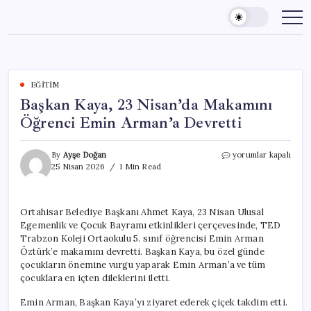
Skip
to
content
EĞITIM
Başkan Kaya, 23 Nisan’da Makamını
Öğrenci Emin Arman’a Devretti
Başkan
By
Ayşe Doğan
yorumlar kapalı
Kaya,
25 Nisan 2026
1 Min Read
23
Nisan’da
Makamını
Ortahisar Belediye Başkanı Ahmet Kaya, 23 Nisan Ulusal
Öğrenci
Egemenlik ve Çocuk Bayramı etkinlikleri çerçevesinde, TED
Emin
Arman’a
Trabzon Koleji Ortaokulu 5. sınıf öğrencisi Emin Arman
Devretti
Öztürk’e makamını devretti. Başkan Kaya, bu özel günde
için
çocukların önemine vurgu yaparak Emin Arman’a ve tüm
çocuklara en içten dileklerini iletti.
Emin Arman, Başkan Kaya’yı ziyaret ederek çiçek takdim etti.