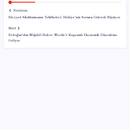
Previous
Bireysel Silahlanmanın Tehlikeleri: Türkiye’nin Sorunu Giderek Büyüyor
Next
Erdoğan’dan Müjdeli Haber: Meclis’e Kapsamlı Ekonomik Düzenleme
Geliyor
SON YAZILAR
Hazine nakit gerçekleşmeleri 395,7 milyar TL açık
verdi