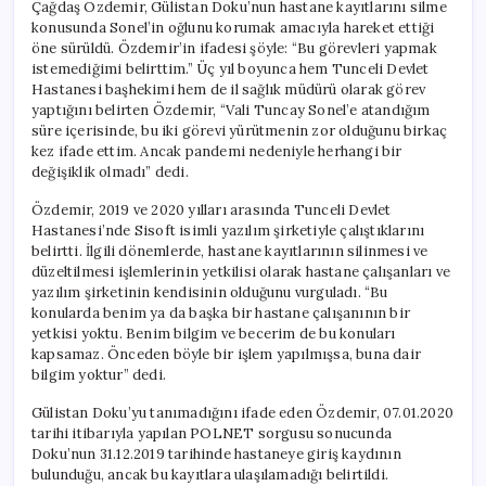
Çağdaş Özdemir, Gülistan Doku’nun hastane kayıtlarını silme
konusunda Sonel’in oğlunu korumak amacıyla hareket ettiği
öne sürüldü. Özdemir’in ifadesi şöyle: “Bu görevleri yapmak
istemediğimi belirttim.” Üç yıl boyunca hem Tunceli Devlet
Hastanesi başhekimi hem de il sağlık müdürü olarak görev
yaptığını belirten Özdemir, “Vali Tuncay Sonel’e atandığım
süre içerisinde, bu iki görevi yürütmenin zor olduğunu birkaç
kez ifade ettim. Ancak pandemi nedeniyle herhangi bir
değişiklik olmadı” dedi.
Özdemir, 2019 ve 2020 yılları arasında Tunceli Devlet
Hastanesi’nde Sisoft isimli yazılım şirketiyle çalıştıklarını
belirtti. İlgili dönemlerde, hastane kayıtlarının silinmesi ve
düzeltilmesi işlemlerinin yetkilisi olarak hastane çalışanları ve
yazılım şirketinin kendisinin olduğunu vurguladı. “Bu
konularda benim ya da başka bir hastane çalışanının bir
yetkisi yoktu. Benim bilgim ve becerim de bu konuları
kapsamaz. Önceden böyle bir işlem yapılmışsa, buna dair
bilgim yoktur” dedi.
Gülistan Doku’yu tanımadığını ifade eden Özdemir, 07.01.2020
tarihi itibarıyla yapılan POLNET sorgusu sonucunda
Doku’nun 31.12.2019 tarihinde hastaneye giriş kaydının
bulunduğu, ancak bu kayıtlara ulaşılamadığı belirtildi.