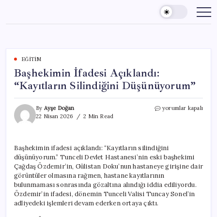
Skip
to
content
EĞITIM
Başhekimin İfadesi Açıklandı:
“Kayıtların Silindiğini Düşünüyorum”
Başhekimin
By
Ayşe Doğan
yorumlar kapalı
İfadesi
22 Nisan 2026
2 Min Read
Açıklandı:
“Kayıtların
Silindiğini
Başhekimin ifadesi açıklandı: “Kayıtların silindiğini
Düşünüyorum”
düşünüyorum.” Tunceli Devlet Hastanesi’nin eski başhekimi
için
Çağdaş Özdemir’in, Gülistan Doku’nun hastaneye girişine dair
görüntüler olmasına rağmen, hastane kayıtlarının
bulunmaması sonrasında gözaltına alındığı iddia ediliyordu.
Özdemir’in ifadesi, dönemin Tunceli Valisi Tuncay Sonel’in
adliyedeki işlemleri devam ederken ortaya çıktı.