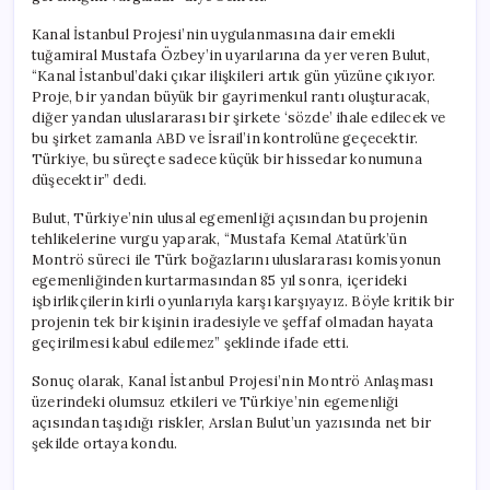
Kanal İstanbul Projesi’nin uygulanmasına dair emekli
tuğamiral Mustafa Özbey’in uyarılarına da yer veren Bulut,
“Kanal İstanbul’daki çıkar ilişkileri artık gün yüzüne çıkıyor.
Proje, bir yandan büyük bir gayrimenkul rantı oluşturacak,
diğer yandan uluslararası bir şirkete ‘sözde’ ihale edilecek ve
bu şirket zamanla ABD ve İsrail’in kontrolüne geçecektir.
Türkiye, bu süreçte sadece küçük bir hissedar konumuna
düşecektir” dedi.
Bulut, Türkiye’nin ulusal egemenliği açısından bu projenin
tehlikelerine vurgu yaparak, “Mustafa Kemal Atatürk’ün
Montrö süreci ile Türk boğazlarını uluslararası komisyonun
egemenliğinden kurtarmasından 85 yıl sonra, içerideki
işbirlikçilerin kirli oyunlarıyla karşı karşıyayız. Böyle kritik bir
projenin tek bir kişinin iradesiyle ve şeffaf olmadan hayata
geçirilmesi kabul edilemez” şeklinde ifade etti.
Sonuç olarak, Kanal İstanbul Projesi’nin Montrö Anlaşması
üzerindeki olumsuz etkileri ve Türkiye’nin egemenliği
açısından taşıdığı riskler, Arslan Bulut’un yazısında net bir
şekilde ortaya kondu.