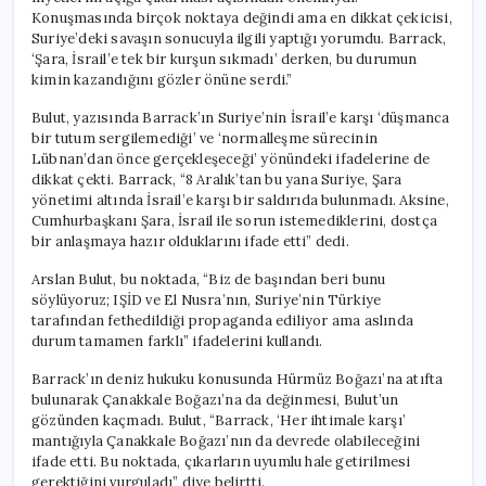
Konuşmasında birçok noktaya değindi ama en dikkat çekicisi,
Suriye’deki savaşın sonucuyla ilgili yaptığı yorumdu. Barrack,
‘Şara, İsrail’e tek bir kurşun sıkmadı’ derken, bu durumun
kimin kazandığını gözler önüne serdi.”
Bulut, yazısında Barrack’ın Suriye’nin İsrail’e karşı ‘düşmanca
bir tutum sergilemediği’ ve ‘normalleşme sürecinin
Lübnan’dan önce gerçekleşeceği’ yönündeki ifadelerine de
dikkat çekti. Barrack, “8 Aralık’tan bu yana Suriye, Şara
yönetimi altında İsrail’e karşı bir saldırıda bulunmadı. Aksine,
Cumhurbaşkanı Şara, İsrail ile sorun istemediklerini, dostça
bir anlaşmaya hazır olduklarını ifade etti” dedi.
Arslan Bulut, bu noktada, “Biz de başından beri bunu
söylüyoruz; IŞİD ve El Nusra’nın, Suriye’nin Türkiye
tarafından fethedildiği propaganda ediliyor ama aslında
durum tamamen farklı” ifadelerini kullandı.
Barrack’ın deniz hukuku konusunda Hürmüz Boğazı’na atıfta
bulunarak Çanakkale Boğazı’na da değinmesi, Bulut’un
gözünden kaçmadı. Bulut, “Barrack, ‘Her ihtimale karşı’
mantığıyla Çanakkale Boğazı’nın da devrede olabileceğini
ifade etti. Bu noktada, çıkarların uyumlu hale getirilmesi
gerektiğini vurguladı” diye belirtti.