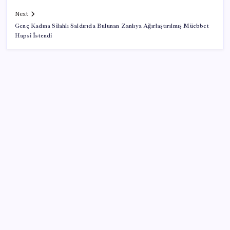
Next
Genç Kadına Silahlı Saldırıda Bulunan Zanlıya Ağırlaştırılmış Müebbet
Hapsi İstendi
SON YAZILAR
Bir sigara grubuna daha zam geldi: En yüksek fiyat
130 TL oldu
Özel Yetenek Sınavı (ÖZYES) sınavı ne zaman? 2026
ÖZYES tercihleri ne zaman?
Ruh sağlığında küresel alarm: Vaka sayısı 30 yılda