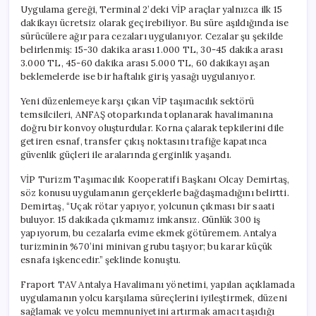
Uygulama gereği, Terminal 2’deki VİP araçlar yalnızca ilk 15
dakikayı ücretsiz olarak geçirebiliyor. Bu süre aşıldığında ise
sürücülere ağır para cezaları uygulanıyor. Cezalar şu şekilde
belirlenmiş: 15-30 dakika arası 1.000 TL, 30-45 dakika arası
3.000 TL, 45-60 dakika arası 5.000 TL, 60 dakikayı aşan
beklemelerde ise bir haftalık giriş yasağı uygulanıyor.
Yeni düzenlemeye karşı çıkan VİP taşımacılık sektörü
temsilcileri, ANFAŞ otoparkında toplanarak havalimanına
doğru bir konvoy oluşturdular. Korna çalarak tepkilerini dile
getiren esnaf, transfer çıkış noktasını trafiğe kapatınca
güvenlik güçleri ile aralarında gerginlik yaşandı.
VİP Turizm Taşımacılık Kooperatifi Başkanı Olcay Demirtaş,
söz konusu uygulamanın gerçeklerle bağdaşmadığını belirtti.
Demirtaş, “Uçak rötar yapıyor, yolcunun çıkması bir saati
buluyor. 15 dakikada çıkmamız imkansız. Günlük 300 iş
yapıyorum, bu cezalarla evime ekmek götüremem. Antalya
turizminin %70’ini minivan grubu taşıyor; bu karar küçük
esnafa işkencedir.” şeklinde konuştu.
Fraport TAV Antalya Havalimanı yönetimi, yapılan açıklamada
uygulamanın yolcu karşılama süreçlerini iyileştirmek, düzeni
sağlamak ve yolcu memnuniyetini artırmak amacı taşıdığı