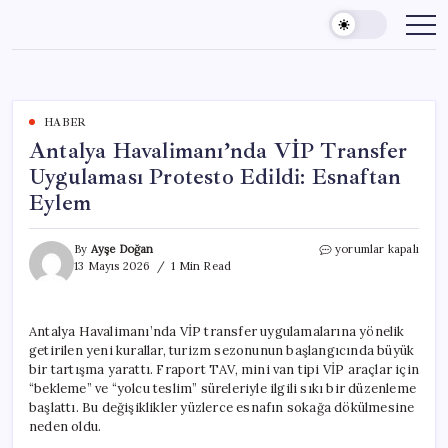
Skip
to
content
HABER
Antalya Havalimanı’nda VİP Transfer
Uygulaması Protesto Edildi: Esnaftan
Eylem
Antalya
By
Ayşe Doğan
yorumlar kapalı
Havalimanı’nda
13 Mayıs 2026
1 Min Read
VİP
Transfer
Uygulaması
Antalya Havalimanı’nda VİP transfer uygulamalarına yönelik
Protesto
getirilen yeni kurallar, turizm sezonunun başlangıcında büyük
Edildi:
Esnaftan
bir tartışma yarattı. Fraport TAV, mini van tipi VİP araçlar için
Eylem
“bekleme” ve “yolcu teslim” süreleriyle ilgili sıkı bir düzenleme
için
başlattı. Bu değişiklikler yüzlerce esnafın sokağa dökülmesine
neden oldu.