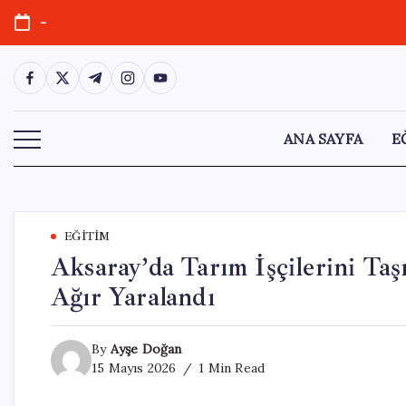
Skip
-
to
content
https://www.facebook.com/
https://twitter.com/
https://t.me/
https://www.instagram.com/
https://youtube.com/
ANA SAYFA
E
EĞITIM
Aksaray’da Tarım İşçilerini Taş
Ağır Yaralandı
By
Ayşe Doğan
15 Mayıs 2026
1 Min Read