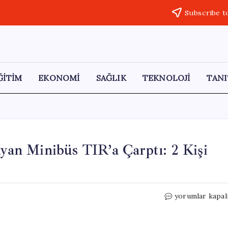
Subscribe t
ĞİTİM
EKONOMİ
SAĞLIK
TEKNOLOJİ
TANI
ıyan Minibüs TIR’a Çarptı: 2 Kişi
Aksaray’da
yorumlar kapal
Tarım
İşçilerini
Taşıyan