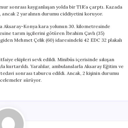
Minibüs
ağmur sonrası kayganlaşan yolda bir TIR’a çarptı. Kazada
TIR’a
, ancak 2 yaralının durumu ciddiyetini koruyor.
Çarptı:
2
nda Aksaray-Konya kara yolunun 30. kilometresinde
Kişi
esine tarım işçilerini götüren İbrahim Çavlı (35)
Ağır
giden Mehmet Çelik (60) idaresindeki 42 EDC 32 plakalı
Yaralandı
için
faiye ekipleri sevk edildi. Minibüs içerisinde sıkışan
yla kurtarıldı. Yaralılar, ambulanslarla Aksaray Eğitim ve
 tedavi sonrası taburcu edildi. Ancak, 2 kişinin durumu
incelemeler sürüyor.