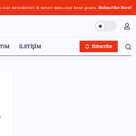
o our newsletter & never miss our best posts.
Subscribe Now!
TIM
İLETİŞİM
Subscribe
SON YAZILAR
ı
Özel Yetenek Sınavı (ÖZYES) sınavı ne
zaman? 2026 ÖZYES tercihleri ne zaman?