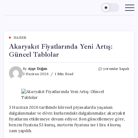
Skip
to
content
HABER
Akaryakıt Fiyatlarında Yeni Artış:
Güncel Tablolar
Akaryakıt
By
Ayşe Doğan
yorumlar kapalı
Fiyatlarında
3 Haziran 2026
1 Min Read
Yeni
Artış:
Güncel
Tablolar
için
3 Haziran 2026 tarihinde küresel piyasalarda yaşanan
dalgalanmalar ve döviz kurlarındaki dalgalanmalar, akaryakıt
fiyatlarını etkilemeye devam ediyor. Son güncellemeye göre,
benzin fiyatına 53 kuruş, motorin fiyatına ise 1 lira 4 kuruş
zam yapıldı.