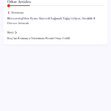
Other Articles
Previous
Meteoroloji’den Uyarı: Kuvvetli Sağanak Yağış Geliyor, Sıcaklık 8
Derece Artacak
Next
Koç’un Romanya Yatırımına Resmi Onay Geldi!
SON YAZILAR
Özel Yetenek Sınavı (ÖZYES) sınavı ne zaman? 2026
ÖZYES tercihleri ne zaman?