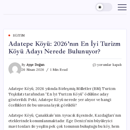
Skip
to
content
EĞITIM
Adatepe Köyü: 2026’nın En İyi Turizm
Köyü Adayı Nerede Bulunuyor?
Adatepe
By
Ayşe Doğan
yorumlar kapalı
Köyü:
26 Nisan 2026
1 Min Read
2026’nın
En
İyi
Adatepe Köyü, 2026 yılında Birleşmiş Milletler (BM) Turizm
Turizm
Teşkilatı tarafından “En İyi Turizm Köyü” ödülüne aday
Köyü
Adayı
gösterildi. Peki, Adatepe Köyü nerede yer alıyor ve hangi
Nerede
özellikleri ile bu unvana layık görüldü?
Bulunuyor?
için
Adatepe Köyü, Çanakkale’nin Ayvacık ilçesinde, Kazdağları’nın
eteklerinde konumlanmaktadır. Ege Denizi’nin büyüleyici
mavi tonları ile yeşilin pek çok tonunun buluştuğu bu köy, hem