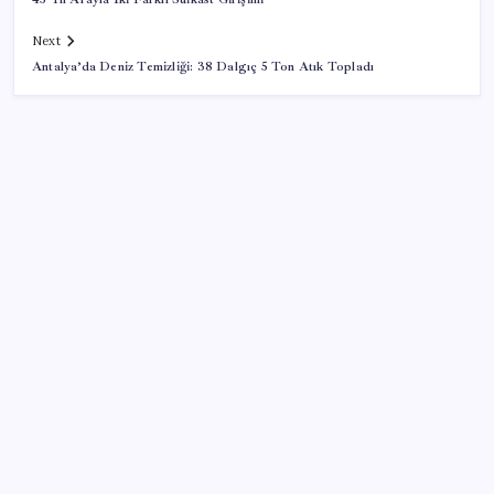
Next
Antalya’da Deniz Temizliği: 38 Dalgıç 5 Ton Atık Topladı
SON YAZILAR
Bir sigara grubuna daha zam geldi: En yüksek fiyat
130 TL oldu
Özel Yetenek Sınavı (ÖZYES) sınavı ne zaman? 2026
ÖZYES tercihleri ne zaman?
Ruh sağlığında küresel alarm: Vaka sayısı 30 yılda