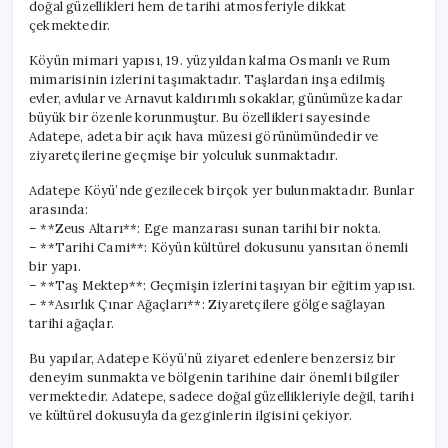
doğal güzellikleri hem de tarihi atmosferiyle dikkat
çekmektedir.
Köyün mimari yapısı, 19. yüzyıldan kalma Osmanlı ve Rum
mimarisinin izlerini taşımaktadır. Taşlardan inşa edilmiş
evler, avlular ve Arnavut kaldırımlı sokaklar, günümüze kadar
büyük bir özenle korunmuştur. Bu özellikleri sayesinde
Adatepe, adeta bir açık hava müzesi görünümündedir ve
ziyaretçilerine geçmişe bir yolculuk sunmaktadır.
Adatepe Köyü’nde gezilecek birçok yer bulunmaktadır. Bunlar
arasında:
– **Zeus Altarı**: Ege manzarası sunan tarihi bir nokta.
– **Tarihi Cami**: Köyün kültürel dokusunu yansıtan önemli
bir yapı.
– **Taş Mektep**: Geçmişin izlerini taşıyan bir eğitim yapısı.
– **Asırlık Çınar Ağaçları**: Ziyaretçilere gölge sağlayan
tarihi ağaçlar.
Bu yapılar, Adatepe Köyü’nü ziyaret edenlere benzersiz bir
deneyim sunmakta ve bölgenin tarihine dair önemli bilgiler
vermektedir. Adatepe, sadece doğal güzellikleriyle değil, tarihi
ve kültürel dokusuyla da gezginlerin ilgisini çekiyor.